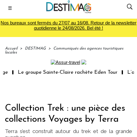
☰
Nos bureaux sont fermés du 27/07 au 16/08. Retour de la newsletter
quotidienne le 24/08/2026. Bel été !
Accueil
>
DESTIMAG
>
Communiqués des agences touristiques
locales
e
Le groupe Sainte-Claire rachète Eden Tour
L’accè
Collection Trek : une pièce des
collections Voyages by Terra
Terra s’est construit autour du trek et de la grande