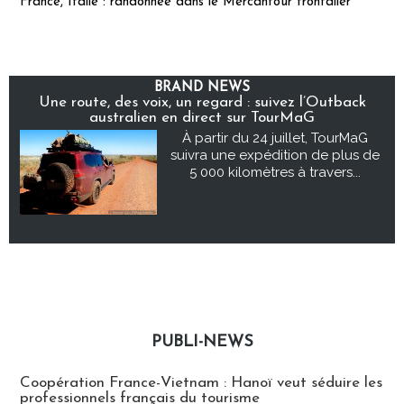
France, Italie : randonnée dans le Mercantour frontalier
BRAND NEWS
Une route, des voix, un regard : suivez l’Outback
australien en direct sur TourMaG
À partir du 24 juillet, TourMaG
suivra une expédition de plus de
5 000 kilomètres à travers...
PUBLI-NEWS
Publi-news
Coopération France-Vietnam : Hanoï veut séduire les
professionnels français du tourisme