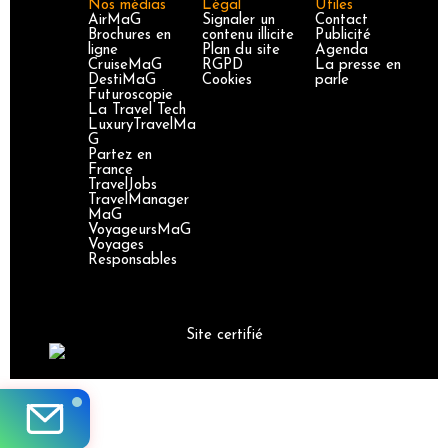
Nos médias
Légal
Utiles
AirMaG
Signaler un
Contact
Brochures en
contenu illicite
Publicité
ligne
Plan du site
Agenda
CruiseMaG
RGPD
La presse en
DestiMaG
Cookies
parle
Futuroscopie
La Travel Tech
LuxuryTravelMa
G
Partez en
France
TravelJobs
TravelManager
MaG
VoyageursMaG
Voyages
Responsables
Site certifié