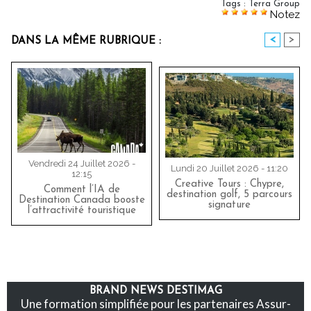
Tags
:
Terra Group
Notez
<
>
DANS LA MÊME RUBRIQUE :
Vendredi 24 Juillet 2026 -
Lundi 20 Juillet 2026 - 11:20
12:15
Creative Tours : Chypre,
Comment l’IA de
destination golf, 5 parcours
Destination Canada booste
signature
l’attractivité touristique
BRAND NEWS DESTIMAG
Une formation simplifiée pour les partenaires Assur-