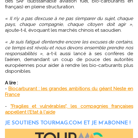
des SAF (substainable aviation fuel, bio-carburants en
français) en pleine structuration.
« Il n’y a pas d’excuse à ne pas s’emparer du sujet, chaque
pays, chaque compagnie, chaque citoyen doit agir »
,
ajoute-t-il, évoquant les marchés chinois et saoudien.
« Je suis fatigué d’entendre encore les excuses de certains,
ce temps est révolu et nous devons ensemble prendre nos
responsabilités »
, a-t-il aussi lancé à ses confères de
l’aérien, demandant un coup de pouce des autorités
européennes pour aider à rendre les bio-carburants plus
disponibles.
A lire :
-
Biocarburant : les grandes ambitions du géant Neste en
France
-
"Fragiles et vulnérables", les compagnies françaises
appellent l'Etat à l'aide
JE SOUTIENS TOURMAG.COM ET JE M’ABONNE !