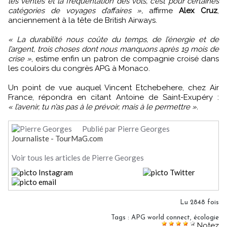
les ventes et la fréquentation des vols, c’est pour certaines
catégories de voyages d’affaires »,
affirme
Alex Cruz
,
anciennement à la tête de British Airways.
« La durabilité nous coûte du temps, de l’énergie et de
l’argent, trois choses dont nous manquons après 19 mois de
crise »
, estime enfin un patron de compagnie croisé dans
les couloirs du congrès APG à Monaco.
Un point de vue auquel Vincent Etchebehere, chez Air
France, répondra en citant Antoine de Saint-Exupéry :
« l’avenir, tu n’as pas à le prévoir, mais à le permettre ».
Publié par Pierre Georges
Journaliste - TourMaG.com
Voir tous les articles de Pierre Georges
Lu 2848 fois
Tags
:
APG world connect
,
écologie
Notez