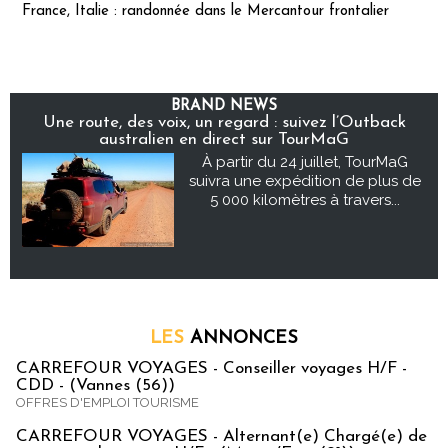
France, Italie : randonnée dans le Mercantour frontalier
BRAND NEWS
Une route, des voix, un regard : suivez l’Outback
australien en direct sur TourMaG
À partir du 24 juillet, TourMaG
suivra une expédition de plus de
5 000 kilomètres à travers...
LES
ANNONCES
CARREFOUR VOYAGES - Conseiller voyages H/F -
CDD - (Vannes (56))
OFFRES D'EMPLOI TOURISME
CARREFOUR VOYAGES - Alternant(e) Chargé(e) de