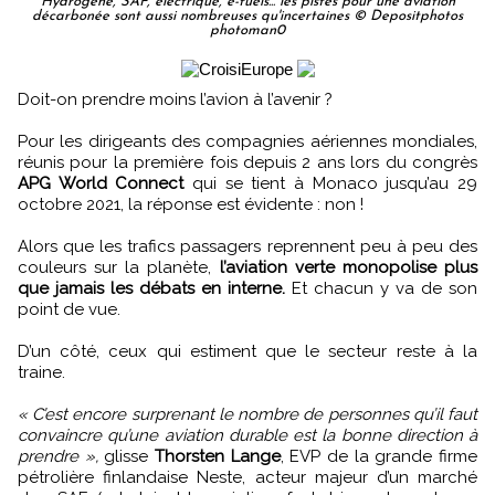
Hydrogène, SAF, électrique, e-fuels... les pistes pour une aviation
décarbonée sont aussi nombreuses qu'incertaines © Depositphotos
photoman0
Doit-on prendre moins l’avion à l’avenir ?
Pour les dirigeants des compagnies aériennes mondiales,
réunis pour la première fois depuis 2 ans lors du congrès
APG World Connect
qui se tient à Monaco jusqu’au 29
octobre 2021, la réponse est évidente : non !
Alors que les trafics passagers reprennent peu à peu des
couleurs sur la planète,
l’aviation verte monopolise plus
que jamais les débats en interne.
Et chacun y va de son
point de vue.
D’un côté, ceux qui estiment que le secteur reste à la
traine.
« C’est encore surprenant le nombre de personnes qu’il faut
convaincre qu’une aviation durable est la bonne direction à
prendre »,
glisse
Thorsten Lange
, EVP de la grande firme
pétrolière finlandaise Neste, acteur majeur d’un marché