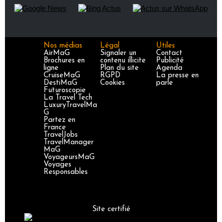
Nos médias
Légal
Utiles
AirMaG
Signaler un
Contact
Brochures en
contenu illicite
Publicité
ligne
Plan du site
Agenda
CruiseMaG
RGPD
La presse en
DestiMaG
Cookies
parle
Futuroscopie
La Travel Tech
LuxuryTravelMa
G
Partez en
France
TravelJobs
TravelManager
MaG
VoyageursMaG
Voyages
Responsables
Site certifié