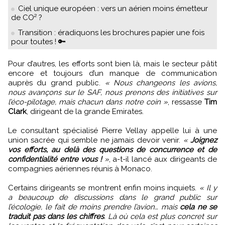
Ciel unique européen : vers un aérien moins émetteur
de CO² ?
Transition : éradiquons les brochures papier une fois
pour toutes ! 🔑
Pour d’autres, les efforts sont bien là, mais le secteur pâtit
encore et toujours d’un manque de communication
auprès du grand public.
« Nous changeons les avions,
nous avançons sur le SAF, nous prenons des initiatives sur
l’éco-pilotage, mais chacun dans notre coin »
, ressasse
Tim
Clark
, dirigeant de la grande Emirates.
Le consultant spécialisé Pierre Vellay appelle lui à une
union sacrée qui semble ne jamais devoir venir.
«
Joignez
vos efforts, au delà des questions de concurrence et de
confidentialité entre vous !
»
, a-t-il lancé aux dirigeants de
compagnies aériennes réunis à Monaco.
Certains dirigeants se montrent enfin moins inquiets.
« Il y
a beaucoup de discussions dans le grand public sur
l’écologie, le fait de moins prendre l’avion… mais
cela ne se
traduit pas dans les chiffres
. Là où cela est plus concret sur