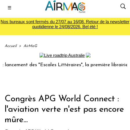
☰
Nos bureaux sont fermés du 27/07 au 16/08. Retour de la newsletter
quotidienne le 24/08/2026. Bel été !
Accueil
>
AirMaG
ment des "Escales Littéraires", la première librairie du voy
Congrès APG World Connect :
l'aviation verte n'est pas encore
mûre...