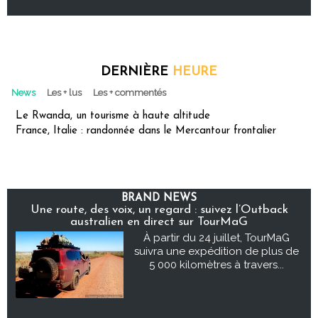
DERNIÈRE
HEURE
News
Les + lus
Les + commentés
Le Rwanda, un tourisme à haute altitude
France, Italie : randonnée dans le Mercantour frontalier
BRAND NEWS
Une route, des voix, un regard : suivez l’Outback
australien en direct sur TourMaG
À partir du 24 juillet, TourMaG
suivra une expédition de plus de
5 000 kilomètres à travers...