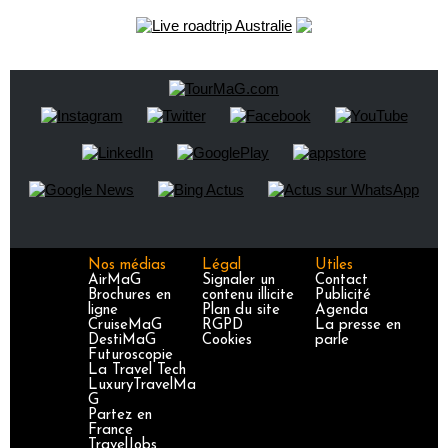
Nos médias
Légal
Utiles
AirMaG
Signaler un
Contact
Brochures en
contenu illicite
Publicité
ligne
Plan du site
Agenda
CruiseMaG
RGPD
La presse en
DestiMaG
Cookies
parle
Futuroscopie
La Travel Tech
LuxuryTravelMa
G
Partez en
France
TravelJobs