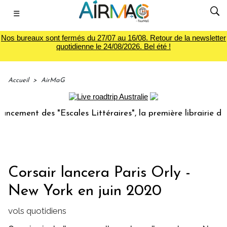
☰
Nos bureaux sont fermés du 27/07 au 16/08. Retour de la newsletter
quotidienne le 24/08/2026. Bel été !
Accueil
>
AirMaG
ment des "Escales Littéraires", la première librairie du voy
Corsair lancera Paris Orly -
New York en juin 2020
vols quotidiens