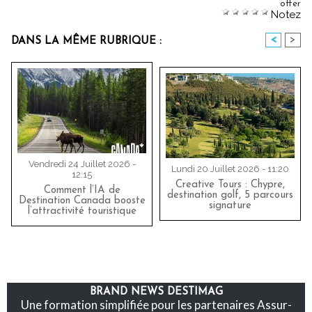
offer
Notez
<
>
DANS LA MÊME RUBRIQUE :
Vendredi 24 Juillet 2026 -
Lundi 20 Juillet 2026 - 11:20
12:15
Creative Tours : Chypre,
Comment l’IA de
destination golf, 5 parcours
Destination Canada booste
signature
l’attractivité touristique
BRAND NEWS DESTIMAG
Une formation simplifiée pour les partenaires Assur-