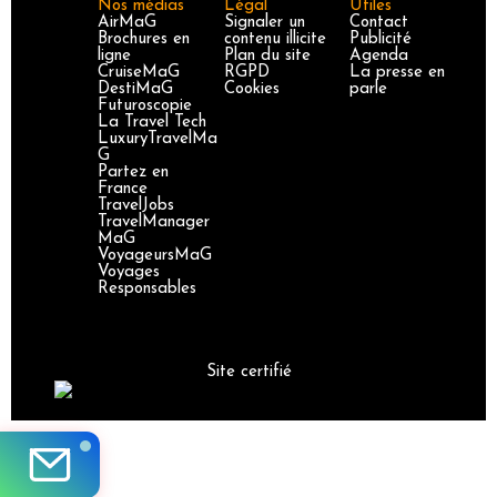
Nos médias
Légal
Utiles
AirMaG
Signaler un
Contact
Brochures en
contenu illicite
Publicité
ligne
Plan du site
Agenda
CruiseMaG
RGPD
La presse en
DestiMaG
Cookies
parle
Futuroscopie
La Travel Tech
LuxuryTravelMa
G
Partez en
France
TravelJobs
TravelManager
MaG
VoyageursMaG
Voyages
Responsables
Site certifié