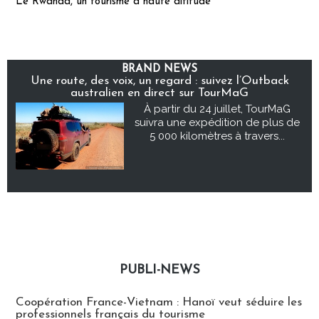
Le Rwanda, un tourisme à haute altitude
BRAND NEWS
Une route, des voix, un regard : suivez l’Outback
australien en direct sur TourMaG
À partir du 24 juillet, TourMaG
suivra une expédition de plus de
5 000 kilomètres à travers...
PUBLI-NEWS
Publi-news
Coopération France-Vietnam : Hanoï veut séduire les
professionnels français du tourisme