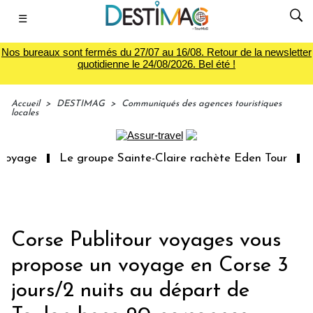
☰
Nos bureaux sont fermés du 27/07 au 16/08. Retour de la newsletter
quotidienne le 24/08/2026. Bel été !
Accueil
>
DESTIMAG
>
Communiqués des agences touristiques
locales
voyage
Le groupe Sainte-Claire rachète Eden Tour
L’
Corse Publitour voyages vous
propose un voyage en Corse 3
jours/2 nuits au départ de