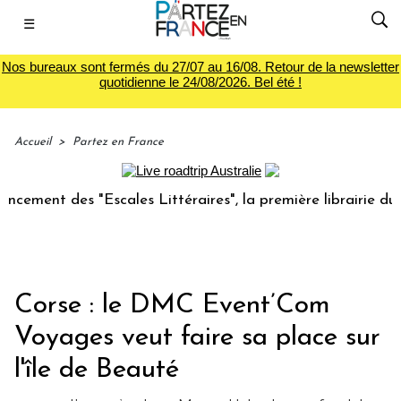
☰
Nos bureaux sont fermés du 27/07 au 16/08. Retour de la newsletter
quotidienne le 24/08/2026. Bel été !
Accueil
>
Partez en France
nt des "Escales Littéraires", la première librairie du voyag
Corse : le DMC Event’Com
Voyages veut faire sa place sur
l'île de Beauté