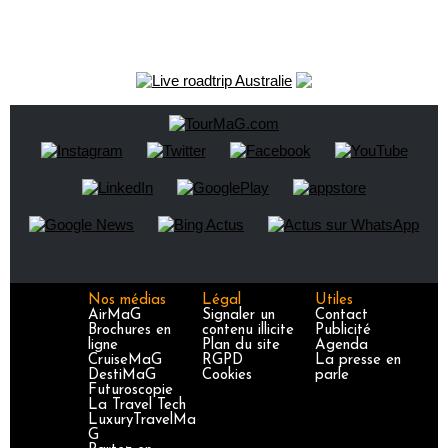
Nos médias
Légal
Utiles
AirMaG
Signaler un
Contact
Brochures en
contenu illicite
Publicité
ligne
Plan du site
Agenda
CruiseMaG
RGPD
La presse en
DestiMaG
Cookies
parle
Futuroscopie
La Travel Tech
LuxuryTravelMa
G