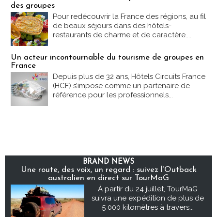
des groupes
Pour redécouvrir la France des régions, au fil
de beaux séjours dans des hôtels-
restaurants de charme et de caractère....
Un acteur incontournable du tourisme de groupes en
France
Depuis plus de 32 ans, Hôtels Circuits France
(HCF) s’impose comme un partenaire de
référence pour les professionnels...
BRAND NEWS
Une route, des voix, un regard : suivez l’Outback
australien en direct sur TourMaG
À partir du 24 juillet, TourMaG
suivra une expédition de plus de
5 000 kilomètres à travers...