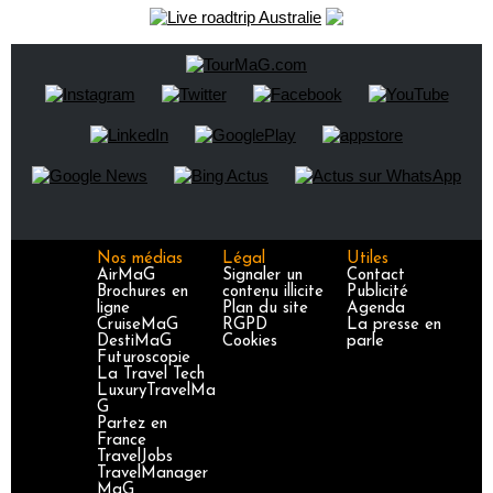
Nos médias
Légal
Utiles
AirMaG
Signaler un
Contact
Brochures en
contenu illicite
Publicité
ligne
Plan du site
Agenda
CruiseMaG
RGPD
La presse en
DestiMaG
Cookies
parle
Futuroscopie
La Travel Tech
LuxuryTravelMa
G
Partez en
France
TravelJobs
TravelManager
MaG