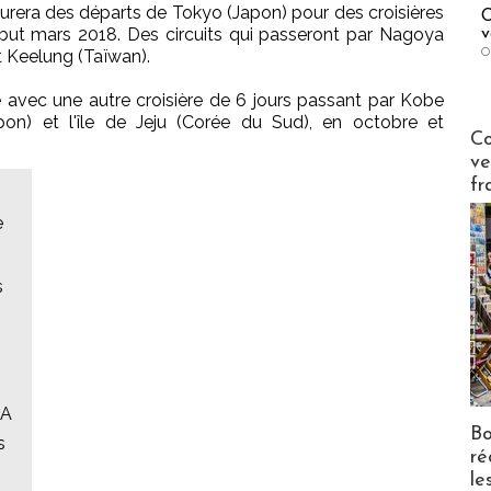
ssurera des départs de Tokyo (Japon) pour des croisières
C
ébut mars 2018. Des circuits qui passeront par Nagoya
v
O
et Keelung (Taïwan).
é avec une autre croisière de 6 jours passant par Kobe
on) et l'île de Jeju (Corée du Sud), en octobre et
Publi-n
Co
ve
fr
e
s
NA
Bo
s
ré
le