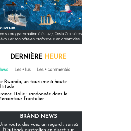
ec sa programmation été 2027, Costa Croisières
t évoluer son offre en profondeur en créant des...
DERNIÈRE
HEURE
News
Les + lus
Les + commentés
e Rwanda, un tourisme à haute
ltitude
rance, Italie : randonnée dans le
ercantour frontalier
BRAND NEWS
Une route, des voix, un regard : suivez
l’Outback australien en direct sur