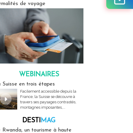
rmalités de voyage
WEBINAIRES
res
 Suisse en trois étapes
Facilement accessible depuis la
France, la Suisse se découvre à
travers ses paysages contrastés,
montagnes imposantes,...
DESTI
MAG
MAG
 Rwanda, un tourisme à haute