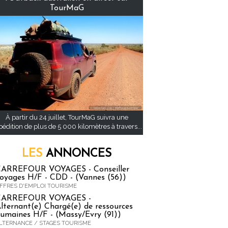
TourMaG
À partir du 24 juillet, TourMaG suivra une
pédition de plus de 5 000 kilomètres à travers...
LES
ANNONCES
ARREFOUR VOYAGES - Conseiller
oyages H/F - CDD - (Vannes (56))
FFRES D'EMPLOI TOURISME
CARREFOUR VOYAGES -
lternant(e) Chargé(e) de ressources
umaines H/F - (Massy/Evry (91))
LTERNANCE / STAGES TOURISME