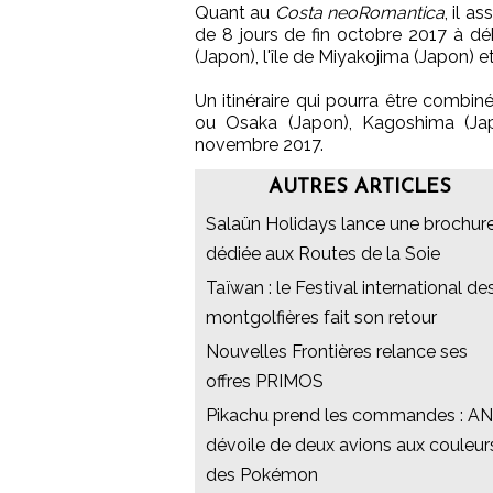
Quant au
Costa neoRomantica
, il a
de 8 jours de fin octobre 2017 à d
(Japon), l'île de Miyakojima (Japon) 
Un itinéraire qui pourra être combin
ou Osaka (Japon), Kagoshima (Jap
novembre 2017.
AUTRES ARTICLES
Salaün Holidays lance une brochur
dédiée aux Routes de la Soie
Taïwan : le Festival international de
montgolfières fait son retour
Nouvelles Frontières relance ses
offres PRIMOS
Pikachu prend les commandes : A
dévoile de deux avions aux couleur
des Pokémon