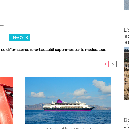
res
Partez
L’
in
le
x ou diffamatoires seront aussitôt supprimés par le modérateur.
<
>
Actus V
De
d’
Jeudi 23 Juillet 2026 - 12:38