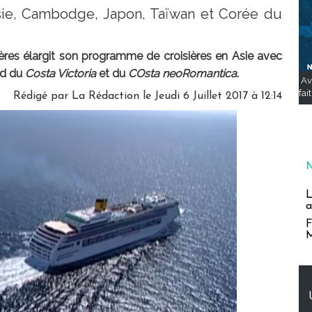
isie, Cambodge, Japon, Taïwan et Corée du
ières élargit son programme de croisières en Asie avec
rd du
Costa Victoria
et du
COsta neoRomantica
.
Av
fai
Rédigé par
La Rédaction
le Jeudi 6 Juillet 2017 à 12:14
L
a
F
M