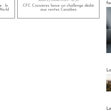
fo
 : le
CFC Croisières lance un challenge dédié
World
aux ventes Caraïbes
Webinai
La
DESTI
Le