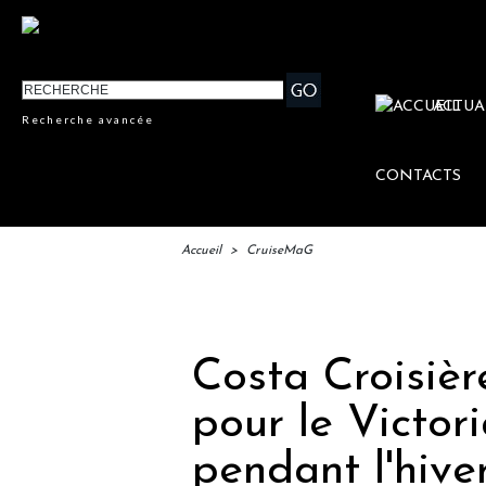
ACTUA
Recherche avancée
CONTACTS
Accueil
>
CruiseMaG
IFTM
Costa Croisière
pour le Victor
pendant l'hive