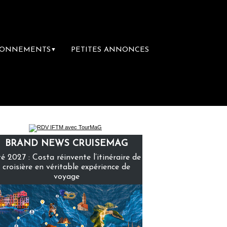
BONNEMENTS
PETITES ANNONCES
▼
emière librairie du voyage
Le groupe Saint
BRAND NEWS CRUISEMAG
é 2027 : Costa réinvente l’itinéraire de
croisière en véritable expérience de
voyage