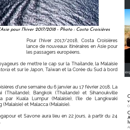
'Asie pour l'hiver 2017/2018 - Photo : Costa Croisières
Pour l'hiver 2017/2018, Costa Croisières
lance de nouveaux itinéraires en Asie pour
les passagers européens.
ageurs de mettre le cap sur la Thaïlande, la Malaisie
toria
et sur le Japon, Taïwan et la Corée du Sud à bord
ex
sières d'une semaine du 6 janvier au 17 février 2018. La
 (Thaïlande), Bangkok (Thaïlande) et Sihanoukville
C
 par Kuala Lumpur (Malaisie), l'île de Langkwaki
v
 (Malaisie) et Malacca (Malaisie).
O
apour et Savone aura lieu en 22 jours, à partir du 24
A
.
h
A