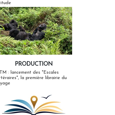
titude
PRODUCTION
ion
TM : lancement des "Escales
ttéraires", la première librairie du
oyage