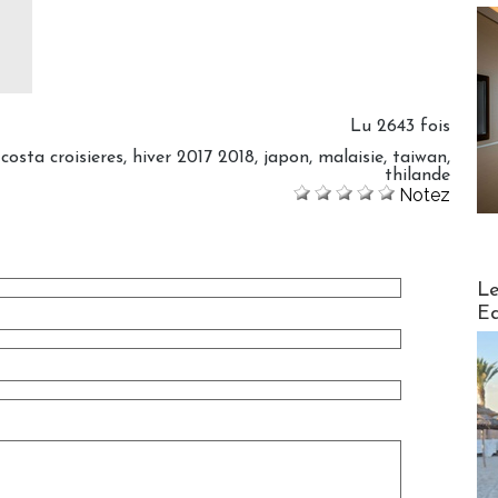
Lu 2643 fois
,
costa croisieres
,
hiver 2017 2018
,
japon
,
malaisie
,
taiwan
,
thilande
Notez
Distribu
Le
Ed