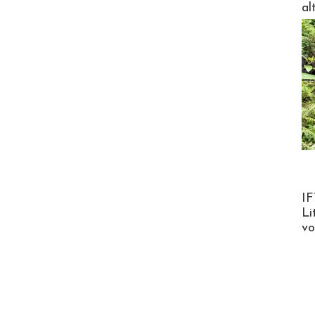
al
Product
IF
Li
v