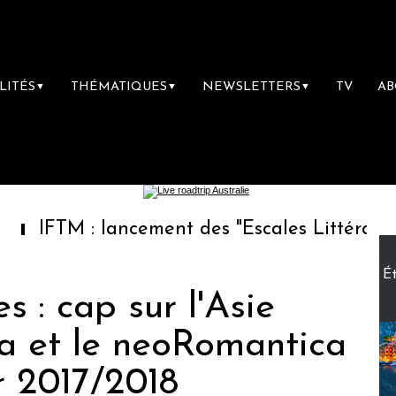
LITÉS
THÉMATIQUES
NEWSLETTERS
TV
A
▼
▼
▼
 : lancement des "Escales Littéraires", la pr
Ét
s : cap sur l'Asie
ia et le neoRomantica
r 2017/2018