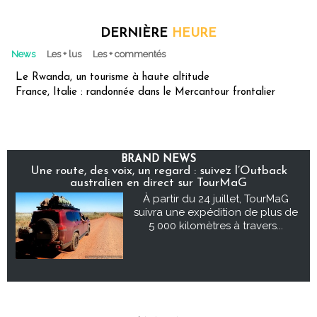
DERNIÈRE
HEURE
News
Les + lus
Les + commentés
Le Rwanda, un tourisme à haute altitude
France, Italie : randonnée dans le Mercantour frontalier
BRAND NEWS
Une route, des voix, un regard : suivez l’Outback
australien en direct sur TourMaG
À partir du 24 juillet, TourMaG
suivra une expédition de plus de
5 000 kilomètres à travers...