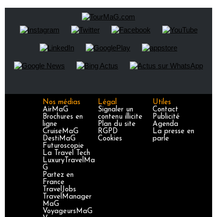
Nos médias
Légal
Utiles
AirMaG
Signaler un
Contact
Brochures en
contenu illicite
Publicité
ligne
Plan du site
Agenda
CruiseMaG
RGPD
La presse en
DestiMaG
Cookies
parle
Futuroscopie
La Travel Tech
LuxuryTravelMa
G
Partez en
France
TravelJobs
TravelManager
MaG
VoyageursMaG