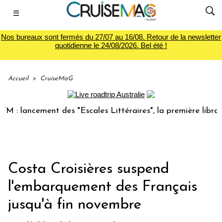
☰
Nos bureaux sont fermés du 27/07 au 16/08. Retour de la newsletter
quotidienne le 24/08/2026. Bel été !
Accueil
>
CruiseMaG
lancement des "Escales Littéraires", la première librairie d
Costa Croisières suspend
l'embarquement des Français
jusqu'à fin novembre