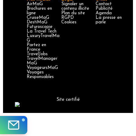
AirMaG
Signaler un
Contact
Brochures en
contenu illicite
Publicité
ligne
Plan du site
Agenda
CruiseMaG
RGPD
La presse en
DestiMaG
Cookies
parle
Futuroscopie
La Travel Tech
LuxuryTravelMa
G
Partez en
France
TravelJobs
TravelManager
MaG
VoyageursMaG
Voyages
Responsables
Site certifié