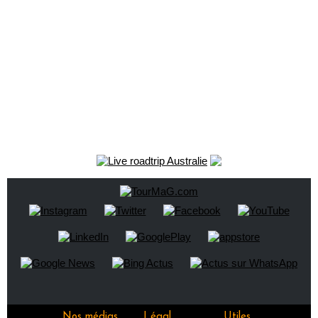
Nos médias
Légal
Utiles