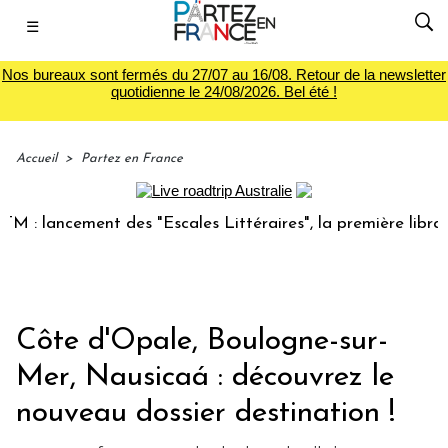
☰
Nos bureaux sont fermés du 27/07 au 16/08. Retour de la newsletter
quotidienne le 24/08/2026. Bel été !
Accueil
>
Partez en France
lancement des "Escales Littéraires", la première librairie d
Côte d'Opale, Boulogne-sur-
Mer, Nausicaá : découvrez le
nouveau dossier destination !