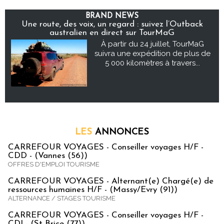
BRAND NEWS
Une route, des voix, un regard : suivez l’Outback
australien en direct sur TourMaG
À partir du 24 juillet, TourMaG
suivra une expédition de plus de
5 000 kilomètres à travers...
LES
ANNONCES
CARREFOUR VOYAGES - Conseiller voyages H/F -
CDD - (Vannes (56))
OFFRES D'EMPLOI TOURISME
CARREFOUR VOYAGES - Alternant(e) Chargé(e) de
ressources humaines H/F - (Massy/Evry (91))
ALTERNANCE / STAGES TOURISME
CARREFOUR VOYAGES - Conseiller voyages H/F -
CDI - (St Brice (77))