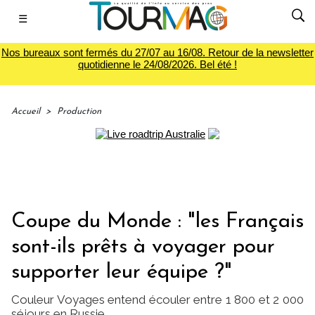
☰
Nos bureaux sont fermés du 27/07 au 16/08. Retour de la newsletter
quotidienne le 24/08/2026. Bel été !
Accueil
>
Production
Coupe du Monde : "les Français
sont-ils prêts à voyager pour
supporter leur équipe ?"
Couleur Voyages entend écouler entre 1 800 et 2 000
séjours en Russie