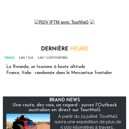
DERNIÈRE
HEURE
News
Les + lus
Les + commentés
Le Rwanda, un tourisme à haute altitude
France, Italie : randonnée dans le Mercantour frontalier
BRAND NEWS
Une route, des voix, un regard : suivez l’Outback
australien en direct sur TourMaG
À partir du 24 juillet, TourMaG
suivra une expédition de plus de
5 000 kilomètres à travers...