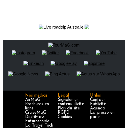
Nos médias
Légal
Utiles
AirMaG
Signaler un
Contact
Brochures en
contenu illicite
Publicité
ligne
Plan du site
Agenda
CruiseMaG
RGPD
La presse en
DestiMaG
Cookies
parle
Futuroscopie
La Travel Tech