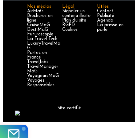
Nos médias
Légal
Utiles
AirMaG
Signaler un
Contact
Brochures en
contenu illicite
Publicité
ligne
Plan du site
Agenda
CruiseMaG
RGPD
La presse en
DestiMaG
Cookies
parle
Futuroscopie
La Travel Tech
LuxuryTravelMa
G
Partez en
France
TravelJobs
TravelManager
MaG
VoyageursMaG
Voyages
Responsables
Site certifié