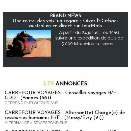
BRAND NEWS
Une route, des voix, un regard : suivez l’Outback
australien en direct sur TourMaG
À partir du 24 juillet, TourMaG
suivra une expédition de plus de
5 000 kilomètres à travers...
LES
ANNONCES
CARREFOUR VOYAGES - Conseiller voyages H/F -
CDD - (Vannes (56))
OFFRES D'EMPLOI TOURISME
CARREFOUR VOYAGES - Alternant(e) Chargé(e) de
ressources humaines H/F - (Massy/Evry (91))
ALTERNANCE / STAGES TOURISME