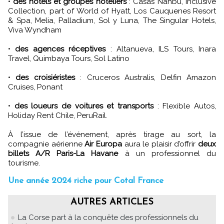
•
des hôtels et groupes hôteliers
: Casas Nahbu, Inclusive
Collection, part of World of Hyatt, Los Cauquenes Resort
& Spa, Melia, Palladium, Sol y Luna, The Singular Hotels,
Viva Wyndham
•
des agences réceptives
: Altanueva, ILS Tours, Inara
Travel, Quimbaya Tours, Sol Latino
•
des croisiéristes
: Cruceros Australis, Delfin Amazon
Cruises, Ponant
•
des loueurs de voitures et transports
: Flexible Autos,
Holiday Rent Chile, PeruRail.
À l’issue de l’événement, après tirage au sort, la
compagnie aérienne
Air Europa
aura le plaisir d’offrir
deux
billets A/R Paris-La Havane
à un professionnel du
tourisme.
Une année 2024 riche pour Cotal France
AUTRES ARTICLES
La Corse part à la conquête des professionnels du