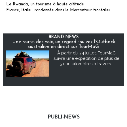
Le Rwanda, un tourisme à haute altitude
France, Italie : randonnée dans le Mercantour frontalier
BRAND NEWS
Une route, des voix, un regard : suivez l’Outback
australien en direct sur TourMaG
À partir du 24 juillet, TourMaG
suivra une expédition de plus de
5 000 kilomètres à travers...
PUBLI-NEWS
Publi-news