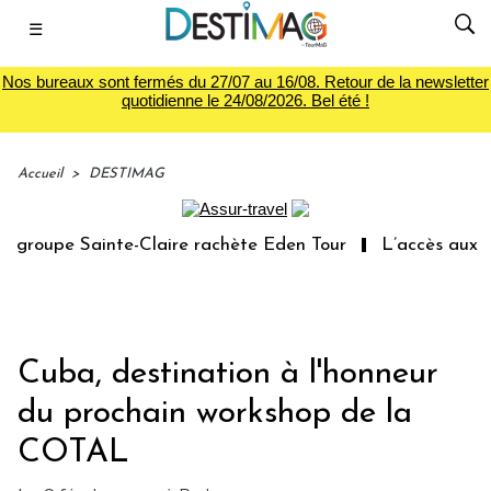
☰
Nos bureaux sont fermés du 27/07 au 16/08. Retour de la newsletter
quotidienne le 24/08/2026. Bel été !
Accueil
>
DESTIMAG
groupe Sainte-Claire rachète Eden Tour
L’accès aux vac
Cuba, destination à l'honneur
du prochain workshop de la
COTAL