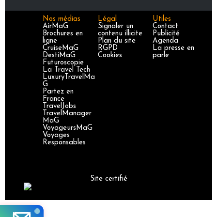
Nos médias
Légal
Utiles
AirMaG
Signaler un
Contact
Brochures en
contenu illicite
Publicité
ligne
Plan du site
Agenda
CruiseMaG
RGPD
La presse en
DestiMaG
Cookies
parle
Futuroscopie
La Travel Tech
LuxuryTravelMa
G
Partez en
France
TravelJobs
TravelManager
MaG
VoyageursMaG
Voyages
Responsables
Site certifié