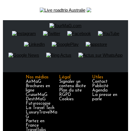
Nos médias
Légal
Utiles
AirMaG
Signaler un
Contact
Brochures en
contenu illicite
Publicité
ligne
Plan du site
Agenda
CruiseMaG
RGPD
La presse en
DestiMaG
Cookies
parle
Futuroscopie
La Travel Tech
LuxuryTravelMa
G
Partez en
France
TravelJobs