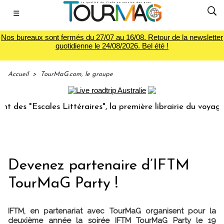
☰
Nos bureaux sont fermés du 27/07 au 16/08. Retour de la newsletter
quotidienne le 24/08/2026. Bel été !
Accueil
>
TourMaG.com, le groupe
 "Escales Littéraires", la première librairie du voyage
L
Devenez partenaire d’IFTM
TourMaG Party !
IFTM, en partenariat avec TourMaG organisent pour la
deuxième année la soirée IFTM TourMaG Party le 19