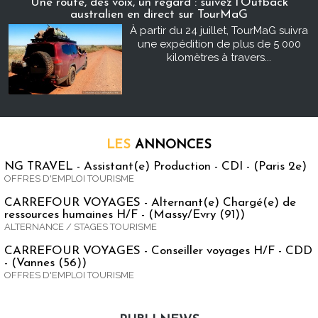
Une route, des voix, un regard : suivez l’Outback
australien en direct sur TourMaG
À partir du 24 juillet, TourMaG suivra
une expédition de plus de 5 000
kilomètres à travers...
LES
ANNONCES
NG TRAVEL - Assistant(e) Production - CDI - (Paris 2e)
OFFRES D'EMPLOI TOURISME
CARREFOUR VOYAGES - Alternant(e) Chargé(e) de
ressources humaines H/F - (Massy/Evry (91))
ALTERNANCE / STAGES TOURISME
CARREFOUR VOYAGES - Conseiller voyages H/F - CDD
- (Vannes (56))
OFFRES D'EMPLOI TOURISME