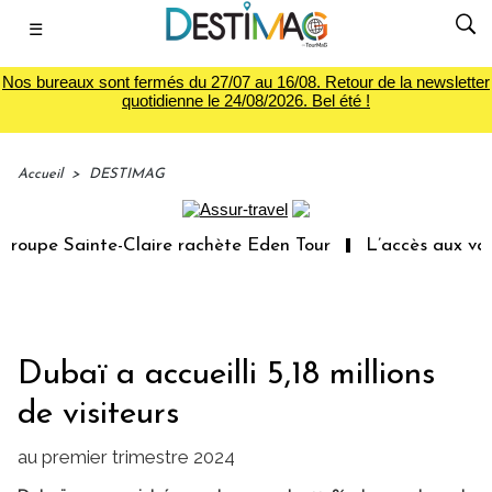
☰
Nos bureaux sont fermés du 27/07 au 16/08. Retour de la newsletter
quotidienne le 24/08/2026. Bel été !
Accueil
>
DESTIMAG
oupe Sainte-Claire rachète Eden Tour
L’accès aux vacan
Dubaï a accueilli 5,18 millions
de visiteurs
au premier trimestre 2024