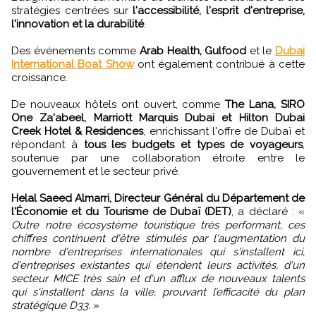
stratégies centrées sur
l'accessibilité, l'esprit d'entreprise,
l'innovation et la durabilité
.
Des événements comme
Arab Health, Gulfood
et le
Dubai
International Boat Show
ont également contribué à cette
croissance.
De nouveaux hôtels ont ouvert, comme
The Lana, SIRO
One Za'abeel, Marriott Marquis Dubai et Hilton Dubai
Creek Hotel & Residences
, enrichissant l'offre de Dubaï et
répondant à
tous les budgets et types de voyageurs
,
soutenue par une collaboration étroite entre le
gouvernement et le secteur privé.
Helal Saeed Almarri, Directeur Général du Département de
l'Économie et du Tourisme de Dubaï (DET)
, a déclaré : «
Outre notre écosystème touristique très performant, ces
chiffres continuent d'être stimulés par l'augmentation du
nombre d'entreprises internationales qui s'installent ici,
d'entreprises existantes qui étendent leurs activités, d'un
secteur MICE très sain et d'un afflux de nouveaux talents
qui s'installent dans la ville, prouvant l’efficacité du plan
stratégique D33.
»