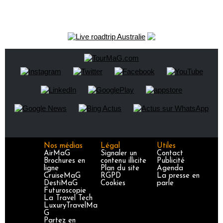
Nos médias
Légal
Utiles
AirMaG
Signaler un
Contact
Brochures en
contenu illicite
Publicité
ligne
Plan du site
Agenda
CruiseMaG
RGPD
La presse en
DestiMaG
Cookies
parle
Futuroscopie
La Travel Tech
LuxuryTravelMa
G
Partez en