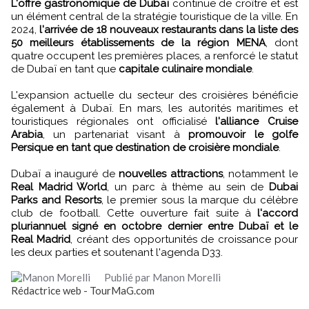
L'offre gastronomique de Dubaï
continue de croître et est
un élément central de la stratégie touristique de la ville. En
2024,
l'arrivée de 18 nouveaux restaurants dans la liste des
50 meilleurs établissements de la région MENA
, dont
quatre occupent les premières places, a renforcé le statut
de Dubaï en tant que
capitale culinaire mondiale
.
L'expansion actuelle du secteur des croisières bénéficie
également à Dubaï. En mars, les autorités maritimes et
touristiques régionales ont officialisé
l'alliance Cruise
Arabia
, un partenariat visant à
promouvoir le golfe
Persique en tant que destination de croisière mondiale
.
Dubaï a inauguré de
nouvelles attractions
, notamment le
Real Madrid World
, un parc à thème au sein de
Dubai
Parks and Resorts
, le premier sous la marque du célèbre
club de football. Cette ouverture fait suite à
l'accord
pluriannuel signé en octobre dernier entre Dubaï et le
Real Madrid
, créant des opportunités de croissance pour
les deux parties et soutenant l'agenda D33.
Publié par Manon Morelli
Rédactrice web - TourMaG.com