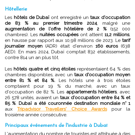
Hôtellerie
Les
hôtels de Dubaï
ont enregistré un
taux d'occupation
de 83 % au premier trimestre 2024
, malgré une
augmentation de l'offre hôtelière de 2 %
(152 000
chambres). Les
nuitées occupées
ont atteint
11,2 millions
,
en hausse par rapport aux 10,98 millions de 2023. Le
tarif
journalier moyen
(ADR) était d'environ
160 euros
(638
AED). En mars 2024, Dubaï comptait 832 établissements,
contre 814 un an plus tôt.
Les
hôtels quatre et cinq étoiles
représentaient 64 % des
chambres disponibles, avec un
taux d'occupation moyen
entre 81 % et 84 %.
Les hôtels une à trois étoiles
comptaient pour 19 % du marché, avec un taux
d'occupation de 82 %. Les
appartements hôteliers
, avec
26 578 unités, avaient un
taux d'occupation entre 84 % et
85 %
.
Dubaï a été couronnée destination mondiale n° 1
aux
Tripadvisor Travellers' Choice Awards
pour la
troisième année consécutive.
Principaux événements de l'industrie à Dubaï
L'augmentation du nombre de touristes est attribuée à des