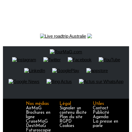
Nos médias
Légal
Utiles
AirMaG
Signaler un
Contact
Brochures en
contenu illicite
Publicité
ligne
Plan du site
Agenda
CruiseMaG
RGPD
La presse en
DestiMaG
Cookies
parle
Futuroscopie