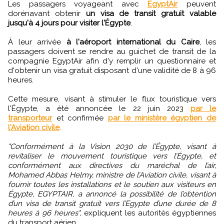
Les passagers voyageant avec
EgyptAir
peuvent
dorénavant obtenir
un visa de transit gratuit valable
jusqu'à 4 jours pour visiter l'Égypte
.
À leur arrivée
à l'aéroport international du Caire
, les
passagers doivent se rendre au guichet de transit de la
compagnie EgyptAir afin d'y remplir un questionnaire et
d'obtenir un visa gratuit disposant d'une validité de 8 à 96
heures.
Cette mesure, visant à stimuler le flux touristique vers
l'Égypte, a été annoncée le 22 juin 2023
par le
transporteur
et confirmée
par le ministère égyptien de
l'Aviation civile
.
"Conformément à la Vision 2030 de l’Égypte, visant à
revitaliser le mouvement touristique vers l’Égypte, et
conformément aux directives du maréchal de l’air,
Mohamed Abbas Helmy, ministre de l’Aviation civile, visant à
fournir toutes les installations et le soutien aux visiteurs en
Égypte, EGYPTAIR, a annoncé la possibilité de l’obtention
d’un visa de transit gratuit vers l’Egypte d’une durée de 8
heures à 96 heures",
expliquent les autorités égyptiennes
du transport aérien.