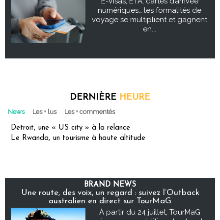
E-Visas, ETA, cartes d’arrivée
numériques… les formalités de
voyage se multiplient et gagnent
en...
DERNIÈRE
HEURE
News
Les + lus
Les + commentés
Detroit, une « US city » à la relance
Le Rwanda, un tourisme à haute altitude
BRAND NEWS
Une route, des voix, un regard : suivez l’Outback
australien en direct sur TourMaG
À partir du 24 juillet, TourMaG