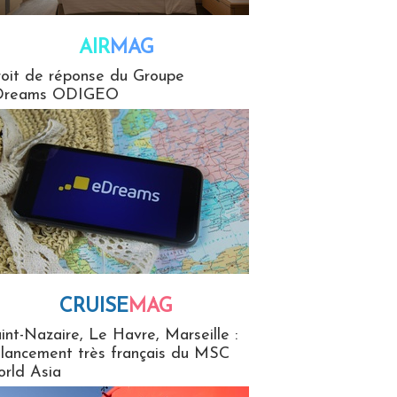
AIR
MAG
G
oit de réponse du Groupe
Dreams ODIGEO
CRUISE
MAG
MaG
int-Nazaire, Le Havre, Marseille :
 lancement très français du MSC
rld Asia