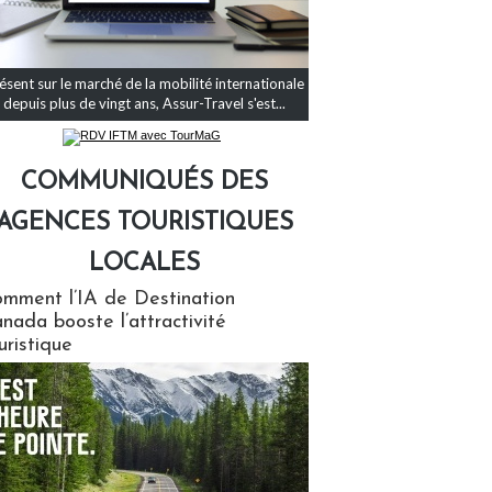
ésent sur le marché de la mobilité internationale
depuis plus de vingt ans, Assur-Travel s'est...
COMMUNIQUÉS DES
AGENCES TOURISTIQUES
LOCALES
qués des agences touristiques locales
mment l’IA de Destination
nada booste l’attractivité
uristique