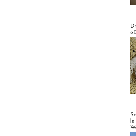
AirMa
Dr
e
Cruise
Sa
le
Wo