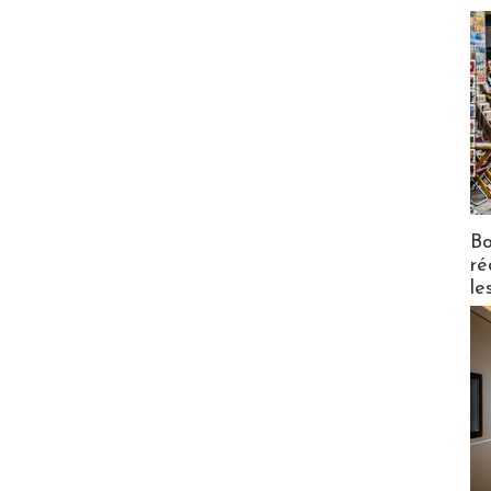
Bo
ré
le