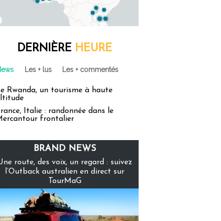
DERNIÈRE
HEURE
News
Les + lus
Les + commentés
e Rwanda, un tourisme à haute
ltitude
rance, Italie : randonnée dans le
ercantour frontalier
BRAND NEWS
Une route, des voix, un regard : suivez
l’Outback australien en direct sur
TourMaG