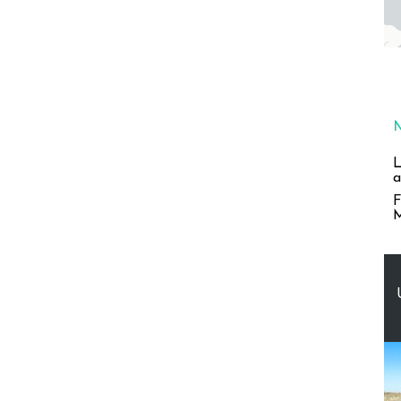
L
a
F
M