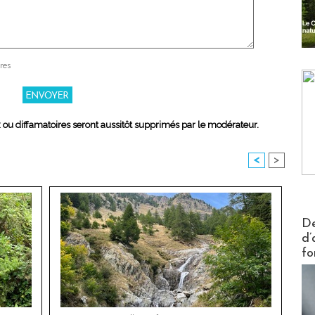
res
x ou diffamatoires seront aussitôt supprimés par le modérateur.
<
>
Actus V
De
d’
fo