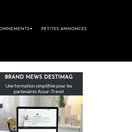
BONNEMENTS
PETITES ANNONCES
▼
Claire rachète Eden Tour
L’accès aux vaca
BRAND NEWS DESTIMAG
Une formation simplifiée pour les
partenaires Assur-Travel