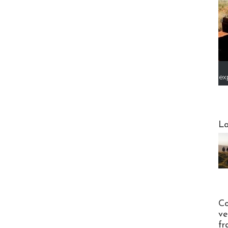
ex
Webinai
La
Publi-n
Co
ve
fr