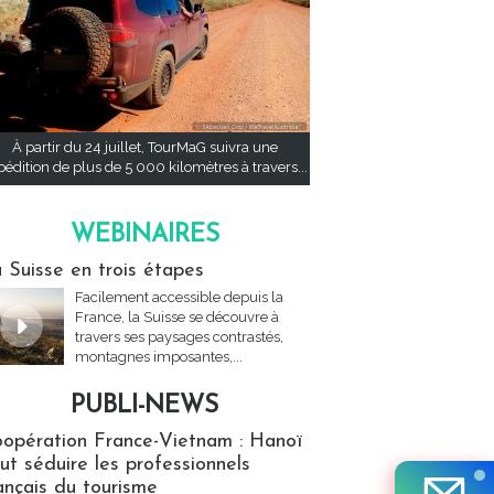
À partir du 24 juillet, TourMaG suivra une
pédition de plus de 5 000 kilomètres à travers...
WEBINAIRES
res
 Suisse en trois étapes
Facilement accessible depuis la
France, la Suisse se découvre à
travers ses paysages contrastés,
montagnes imposantes,...
PUBLI-NEWS
ews
opération France-Vietnam : Hanoï
ut séduire les professionnels
ançais du tourisme