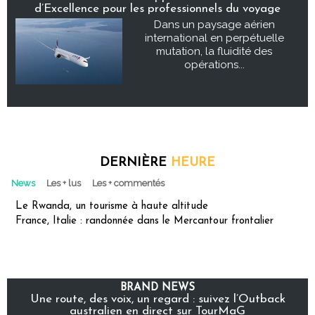
d’Excellence pour les professionnels du voyage
Dans un paysage aérien
international en perpétuelle
mutation, la fluidité des
opérations...
DERNIÈRE
HEURE
News
Les + lus
Les + commentés
Le Rwanda, un tourisme à haute altitude
France, Italie : randonnée dans le Mercantour frontalier
BRAND NEWS
Une route, des voix, un regard : suivez l’Outback
australien en direct sur TourMaG