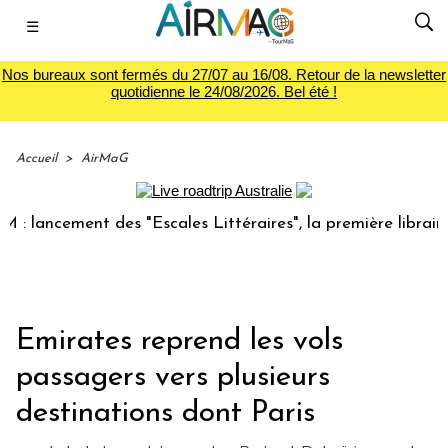
☰
Nos bureaux sont fermés du 27/07 au 16/08. Retour de la newsletter
quotidienne le 24/08/2026. Bel été !
Accueil
>
AirMaG
ncement des "Escales Littéraires", la première librairie du 
Emirates reprend les vols
passagers vers plusieurs
destinations dont Paris