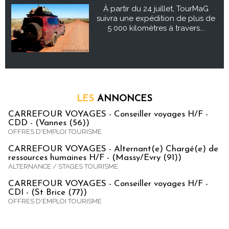
À partir du 24 juillet, TourMaG
suivra une expédition de plus de
5 000 kilomètres à travers...
LES
ANNONCES
CARREFOUR VOYAGES - Conseiller voyages H/F -
CDD - (Vannes (56))
OFFRES D'EMPLOI TOURISME
CARREFOUR VOYAGES - Alternant(e) Chargé(e) de
ressources humaines H/F - (Massy/Evry (91))
ALTERNANCE / STAGES TOURISME
CARREFOUR VOYAGES - Conseiller voyages H/F -
CDI - (St Brice (77))
OFFRES D'EMPLOI TOURISME