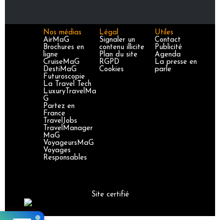
Nos médias
Légal
Utiles
AirMaG
Signaler un
Contact
Brochures en
contenu illicite
Publicité
ligne
Plan du site
Agenda
CruiseMaG
RGPD
La presse en
DestiMaG
Cookies
parle
Futuroscopie
La Travel Tech
LuxuryTravelMa
G
Partez en
France
TravelJobs
TravelManager
MaG
VoyageursMaG
Voyages
Responsables
Site certifié