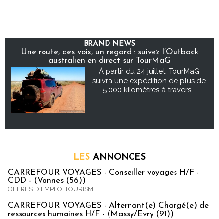
BRAND NEWS
Une route, des voix, un regard : suivez l’Outback
australien en direct sur TourMaG
À partir du 24 juillet, TourMaG
suivra une expédition de plus de
5 000 kilomètres à travers...
LES
ANNONCES
CARREFOUR VOYAGES - Conseiller voyages H/F -
CDD - (Vannes (56))
OFFRES D'EMPLOI TOURISME
CARREFOUR VOYAGES - Alternant(e) Chargé(e) de
ressources humaines H/F - (Massy/Evry (91))