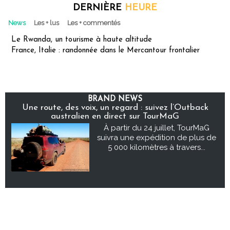
DERNIÈRE
HEURE
News
Les + lus
Les + commentés
Le Rwanda, un tourisme à haute altitude
France, Italie : randonnée dans le Mercantour frontalier
BRAND NEWS
Une route, des voix, un regard : suivez l’Outback
australien en direct sur TourMaG
À partir du 24 juillet, TourMaG
suivra une expédition de plus de
5 000 kilomètres à travers...