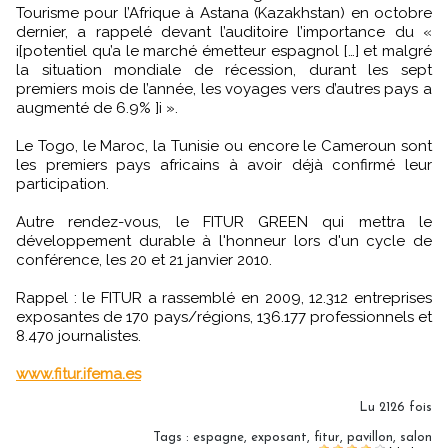
Tourisme pour l’Afrique à Astana (Kazakhstan) en octobre
dernier, a rappelé devant l’auditoire l’importance du «
i[potentiel qu’a le marché émetteur espagnol […] et malgré
la situation mondiale de récession, durant les sept
premiers mois de l’année, les voyages vers d’autres pays a
augmenté de 6.9% ]i ».
Le Togo, le Maroc, la Tunisie ou encore le Cameroun sont
les premiers pays africains à avoir déjà confirmé leur
participation.
Autre rendez-vous, le FITUR GREEN qui mettra le
développement durable à l'honneur lors d'un cycle de
conférence, les 20 et 21 janvier 2010.
Rappel : le FITUR a rassemblé en 2009, 12.312 entreprises
exposantes de 170 pays/régions, 136.177 professionnels et
8.470 journalistes.
www.fitur.ifema.es
Lu 2126 fois
Tags
:
espagne
,
exposant
,
fitur
,
pavillon
,
salon