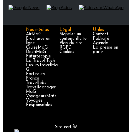
Nos médias
Légal
Utiles
AirMaG
Signaler un
Contact
Brochures en
contenu illicite
Publicité
ligne
Plan du site
Agenda
CruiseMaG
RGPD
La presse en
DestiMaG
Cookies
parle
Futuroscopie
La Travel Tech
LuxuryTravelMa
G
Partez en
France
TravelJobs
TravelManager
MaG
VoyageursMaG
Voyages
Responsables
Site certifié