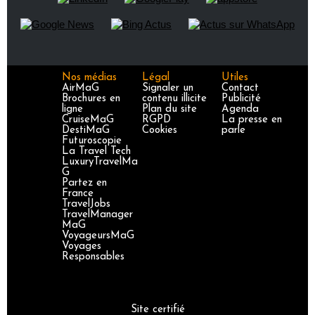
Nos médias
Légal
Utiles
AirMaG
Signaler un
Contact
Brochures en
contenu illicite
Publicité
ligne
Plan du site
Agenda
CruiseMaG
RGPD
La presse en
DestiMaG
Cookies
parle
Futuroscopie
La Travel Tech
LuxuryTravelMa
G
Partez en
France
TravelJobs
TravelManager
MaG
VoyageursMaG
Voyages
Responsables
Site certifié