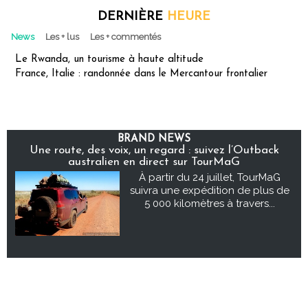
DERNIÈRE
HEURE
News
Les + lus
Les + commentés
Le Rwanda, un tourisme à haute altitude
France, Italie : randonnée dans le Mercantour frontalier
BRAND NEWS
Une route, des voix, un regard : suivez l’Outback
australien en direct sur TourMaG
À partir du 24 juillet, TourMaG
suivra une expédition de plus de
5 000 kilomètres à travers...