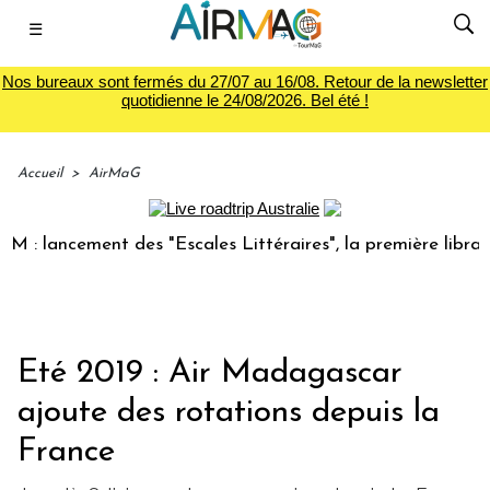
☰
Nos bureaux sont fermés du 27/07 au 16/08. Retour de la newsletter
quotidienne le 24/08/2026. Bel été !
Accueil
>
AirMaG
lancement des "Escales Littéraires", la première librairie d
Eté 2019 : Air Madagascar
ajoute des rotations depuis la
France