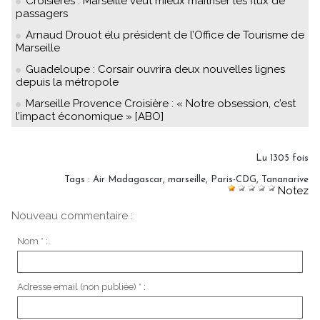
Croisières : Marseille veut mieux maîtriser les flux de
passagers
Arnaud Drouot élu président de l’Office de Tourisme de
Marseille
Guadeloupe : Corsair ouvrira deux nouvelles lignes
depuis la métropole
Marseille Provence Croisière : « Notre obsession, c’est
l’impact économique » [ABO]
Lu 1305 fois
Tags
:
Air Madagascar
,
marseille
,
Paris-CDG
,
Tananarive
Notez
Nouveau commentaire :
Nom * :
Adresse email (non publiée) * :