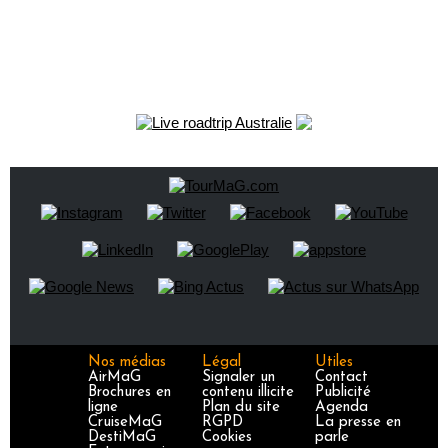
Nos médias
Légal
Utiles
AirMaG
Signaler un
Contact
Brochures en
contenu illicite
Publicité
ligne
Plan du site
Agenda
CruiseMaG
RGPD
La presse en
DestiMaG
Cookies
parle