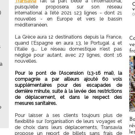
Transavia
fait la part belle à l'international,
C
puisqu'elle proposera sur son réseau
v
)
international à l’été 2021 123 lignes - dont 21
O
nouvelles - en Europe et vers le bassin
méditerranéen.
Publi-n
La Grèce aura 12 destinations depuis la France,
Co
quand l'Espagne en aura 13, le Portugal 4 et
ve
s
l'Italie 9... Le réseau domestique n'est pas
fr
négligé pour autant, avec 27 lignes, dont 16
nouvelles.
'à
Pour le pont de l’Ascension (13-16 mai), la
compagnie a par ailleurs ajouté 60 vols
supplémentaires pour des escapades de
dernière minute, suite à la levée des restrictions
de déplacement, et dans le respect des
mesures sanitaires.
e
Pour laisser à ses clients toujours plus de
Bo
flexibilité sur l’organisation de leurs voyages et
ré
de choix dans leurs déplacements, Transavia
le
propose un report de billets sans frais de