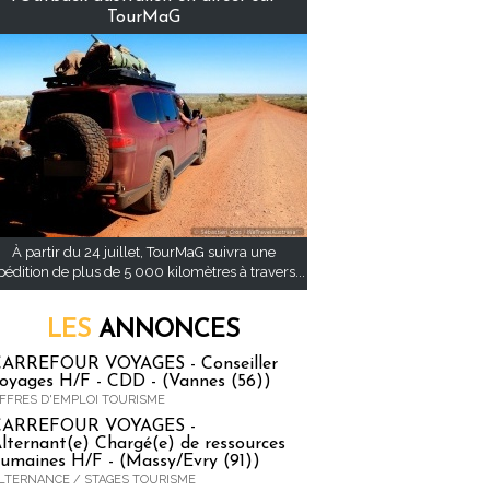
TourMaG
À partir du 24 juillet, TourMaG suivra une
pédition de plus de 5 000 kilomètres à travers...
LES
ANNONCES
ARREFOUR VOYAGES - Conseiller
oyages H/F - CDD - (Vannes (56))
FFRES D'EMPLOI TOURISME
CARREFOUR VOYAGES -
lternant(e) Chargé(e) de ressources
umaines H/F - (Massy/Evry (91))
LTERNANCE / STAGES TOURISME