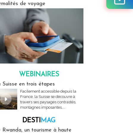
rmalités de voyage
WEBINAIRES
res
 Suisse en trois étapes
Facilement accessible depuis la
France, la Suisse se découvre à
travers ses paysages contrastés,
montagnes imposantes,...
DESTI
MAG
MAG
 Rwanda, un tourisme à haute