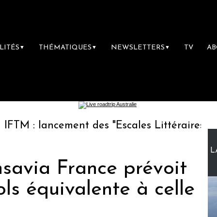
LITÉS
THÉMATIQUES
NEWSLETTERS
TV
A
▼
▼
▼
ncement des "Escales Littéraires", la premièr
L
nsavia France prévoit
ols équivalente à celle