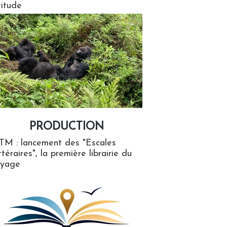
titude
PRODUCTION
ion
TM : lancement des "Escales
ttéraires", la première librairie du
oyage