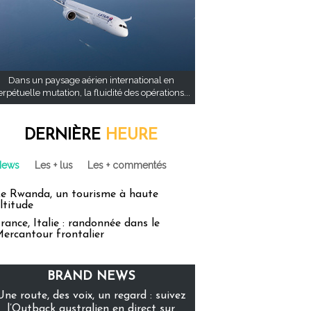
Dans un paysage aérien international en
rpétuelle mutation, la fluidité des opérations...
DERNIÈRE
HEURE
News
Les + lus
Les + commentés
e Rwanda, un tourisme à haute
ltitude
rance, Italie : randonnée dans le
ercantour frontalier
BRAND NEWS
Une route, des voix, un regard : suivez
l’Outback australien en direct sur