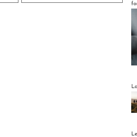
fo
Webinai
La
DESTI
Le