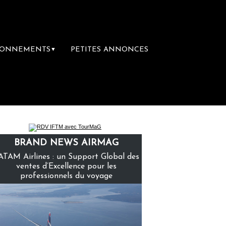
BONNEMENTS
PETITES ANNONCES
▼
e librairie du voyage
Le groupe Sainte-Cl
BRAND NEWS AIRMAG
ATAM Airlines : un Support Global des
ventes d’Excellence pour les
professionnels du voyage