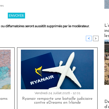
res
Partez
L’
x ou diffamatoires seront aussitôt supprimés par le modérateur.
in
le
<
>
Vendredi 24 Juillet 2026 - 12:01
eams
Ryanair remporte une bataille judiciaire
Actus V
De
contre eDreams en Irlande
d’