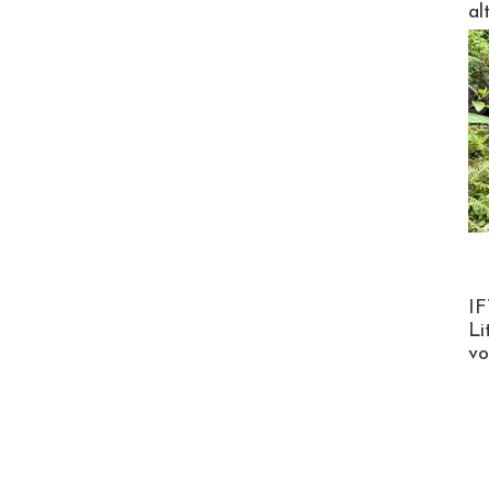
al
Product
IF
Li
v