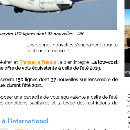
ervira 150 lignes dont 37 nouvelles - DR
Les bonnes nouvelles s'enchaînent pour le
secteur du tourisme.
célérer et
Transavia France
l'a bien intégré.
La low-cost
offre de vols équivalente à celle de l'été 2019.
ex
ervira 150 lignes dont 37 nouvelles sur l’ensemble de
e, durant l'été 2021.
oser une capacité de vols équivalente à celle de l’été
C
v
les conditions sanitaires et la levée des restrictions de
O
A
 à l'international
h
A