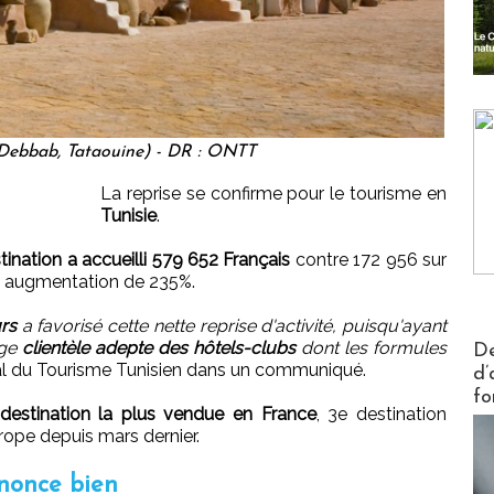
Debbab, Tataouine) - DR : ONTT
La reprise se confirme pour le tourisme en
Tunisie
.
tination a accueilli 579 652 Français
contre 172 956 sur
ne augmentation de 235%.
rs
a favorisé cette nette reprise d'activité, puisqu'ayant
Actus V
rge
clientèle adepte des hôtels-clubs
dont les formules
De
ional du Tourisme Tunisien dans un communiqué.
d’
fo
 destination la plus vendue en France
, 3e destination
rope depuis mars dernier.
nnonce bien