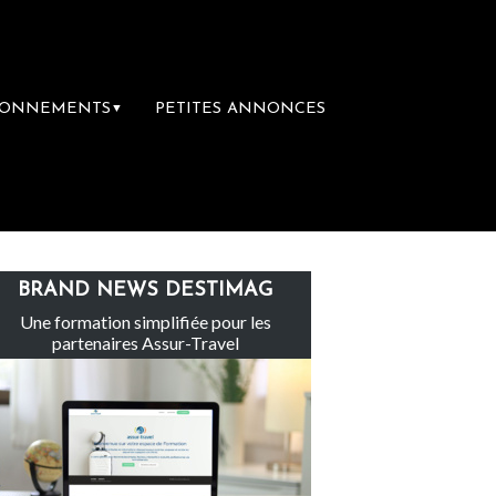
BONNEMENTS
PETITES ANNONCES
▼
pe Sainte-Claire rachète Eden Tour
L’acc
BRAND NEWS DESTIMAG
Une formation simplifiée pour les
partenaires Assur-Travel