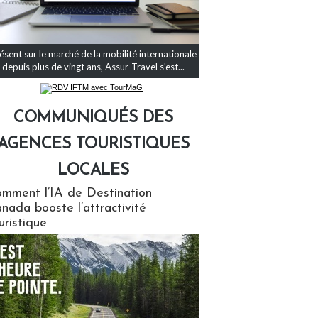
ésent sur le marché de la mobilité internationale
depuis plus de vingt ans, Assur-Travel s'est...
COMMUNIQUÉS DES
AGENCES TOURISTIQUES
LOCALES
qués des agences touristiques locales
mment l’IA de Destination
nada booste l’attractivité
uristique