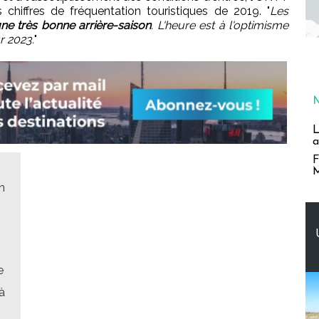
chiffres de fréquentation touristiques de 2019. "
Les
ne très bonne arrière-saison
. L'heure est à l'optimisme
r 2023.
"
L
a
F
M
n
e
à