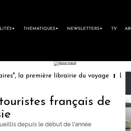
LITÉS
THÉMATIQUES
NEWSLETTERS
TV
A
▼
▼
▼
", la première librairie du voyage
Le grou
touristes français de
sie
ueillis depuis le début de l'année