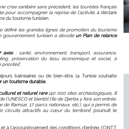
 crise sanitaire sans précédent, les touristes français
nte pour accompagner la reprise de l'activité
, a déclaré
e du tourisme tunisien.
de définir les grandes lignes de promotion du tourisme
le gouvernement tunisien a dévoilé
un Plan de relance
7 axes
: santé, environnement, transport, assurance,
eting, préservation du tissu économique et social, à
e priorités
".
éjours balnéaires ou de bien-être, la Tunisie souhaite
 un tourisme durable.
ulturel et naturel rare
(40 000 sites archéologiques, 8
e l'UNESCO et bientôt l'île de Djerba y fera son entrée,
te de Ramsar, 17 parcs nationaux, etc.), qui a permis de
circuits attractifs au cœur du territoire
", poursuit le
s et à l'assouplissement des conditions d'entrée, l'ONTT