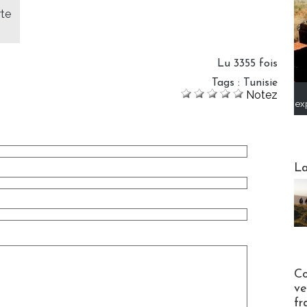
rte
Lu 3355 fois
Tags
:
Tunisie
Notez
ex
Webinai
La
Publi-n
Co
ve
fr