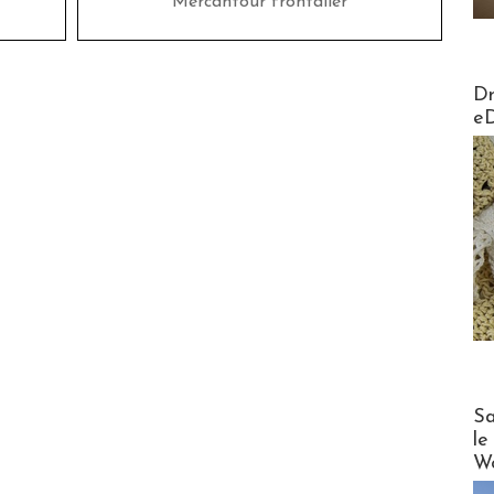
Mercantour frontalier
AirMa
Dr
e
Cruise
Sa
le
Wo