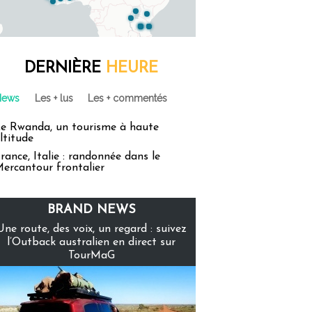
DERNIÈRE
HEURE
News
Les + lus
Les + commentés
e Rwanda, un tourisme à haute
ltitude
rance, Italie : randonnée dans le
ercantour frontalier
BRAND NEWS
Une route, des voix, un regard : suivez
l’Outback australien en direct sur
TourMaG