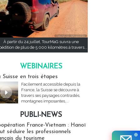
À partir du 24 juillet, TourMaG suivra une
pédition de plus de 5 000 kilomètres à travers...
WEBINAIRES
res
 Suisse en trois étapes
Facilement accessible depuis la
France, la Suisse se découvre à
travers ses paysages contrastés,
montagnes imposantes,...
PUBLI-NEWS
ews
opération France-Vietnam : Hanoï
ut séduire les professionnels
ançais du tourisme