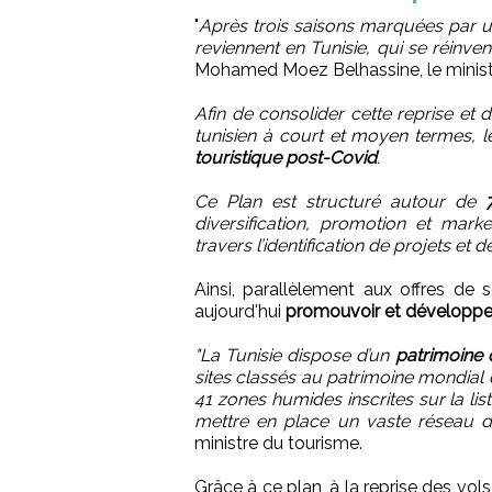
"
Après trois saisons marquées par une
reviennent en Tunisie, qui se réinve
Mohamed Moez Belhassine, le ministr
Afin de consolider cette reprise et 
tunisien à court et moyen termes, 
touristique post-Covid
.
Ce Plan est structuré autour de
diversification, promotion et mark
travers l’identification de projets et d
Ainsi, parallèlement aux offres de s
aujourd'hui
promouvoir et développer
"La Tunisie dispose d’un
patrimoine c
sites classés au patrimoine mondial d
41 zones humides inscrites sur la lis
mettre en place un vaste réseau de 
ministre du tourisme.
Grâce à ce plan, à la reprise des vol