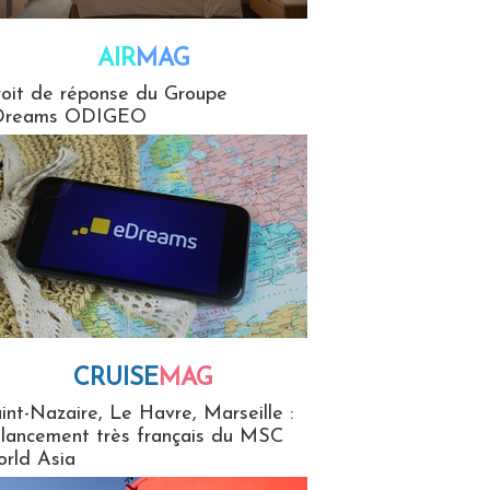
AIR
MAG
G
oit de réponse du Groupe
Dreams ODIGEO
CRUISE
MAG
MaG
int-Nazaire, Le Havre, Marseille :
 lancement très français du MSC
rld Asia