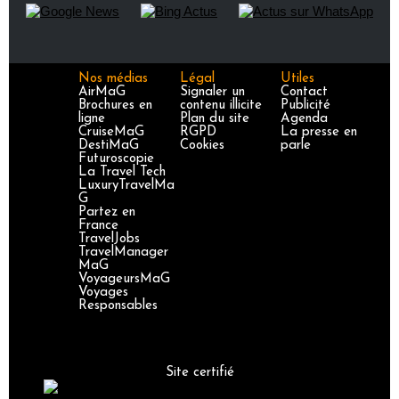
Nos médias
Légal
Utiles
AirMaG
Signaler un
Contact
Brochures en
contenu illicite
Publicité
ligne
Plan du site
Agenda
CruiseMaG
RGPD
La presse en
DestiMaG
Cookies
parle
Futuroscopie
La Travel Tech
LuxuryTravelMa
G
Partez en
France
TravelJobs
TravelManager
MaG
VoyageursMaG
Voyages
Responsables
Site certifié