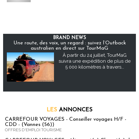
BRAND NEWS
Une route, des voix, un regard : suivez l’Outback
australien en direct sur TourMaG
À partir du 24 juillet, TourMaG
suivra une expédition de plus de
5 000 kilomètres à travers...
LES
ANNONCES
CARREFOUR VOYAGES - Conseiller voyages H/F -
CDD - (Vannes (56))
OFFRES D'EMPLOI TOURISME