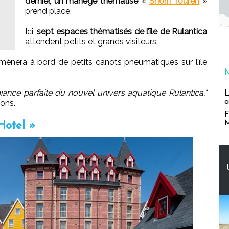
dernier, un manège thématisé
«
Snorri Touren
»
prend place.
Ici,
sept espaces thématisés de l’île de Rulantica
attendent petits et grands visiteurs.
mmènera à bord de petits canots pneumatiques sur l’île
ance parfaite du nouvel univers aquatique Rulantica,"
L
a
ions.
F
M
Hotel »