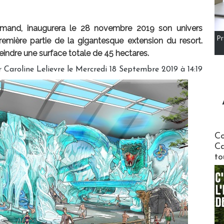
llemand, inaugurera le 28 novembre 2019 son univers
Pr
remière partie de la gigantesque extension du resort.
eindre une surface totale de 45 hectares.
r
Caroline Lelievre
le Mercredi 18 Septembre 2019 à 14:19
Communi
Co
Ca
to