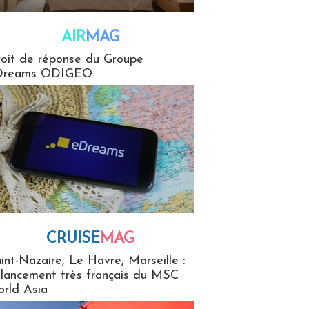
AIR
MAG
G
oit de réponse du Groupe
Dreams ODIGEO
CRUISE
MAG
MaG
int-Nazaire, Le Havre, Marseille :
 lancement très français du MSC
rld Asia