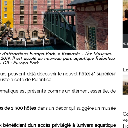
ex
c d'attractions Europa-Park, « Krønasår - The Museum-
t 2019. Il est accolé au nouveau parc aquatique Rulantica
- DR : Europa Park
Webinai
La
teurs peuvent déjà découvrir le nouvel
hôtel 4* supérieur
juste à côté de Rulantica.
 thématique est présenté comme un élément essentiel de
rès de 1 300 hôtes
dans un décor qui suggère un musée
Publi-n
Co
ve
 bénéficient d’un accès privilégié à l’univers aquatique
fr