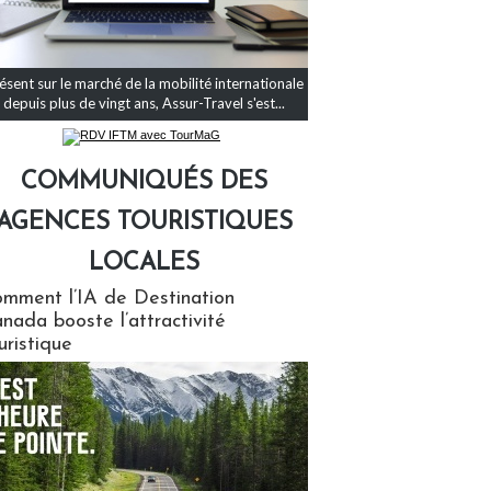
ésent sur le marché de la mobilité internationale
depuis plus de vingt ans, Assur-Travel s'est...
COMMUNIQUÉS DES
AGENCES TOURISTIQUES
LOCALES
qués des agences touristiques locales
mment l’IA de Destination
nada booste l’attractivité
uristique