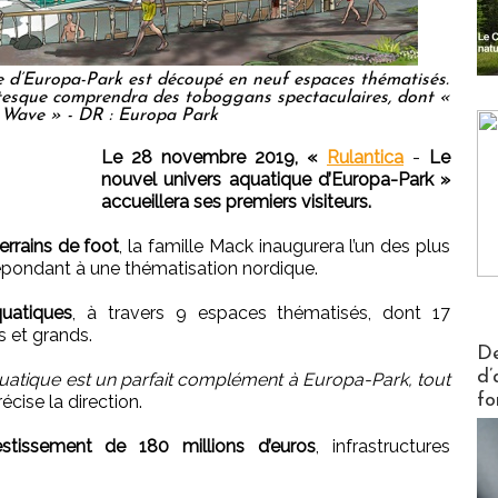
ue d’Europa-Park est découpé en neuf espaces thématisés.
antesque comprendra des toboggans spectaculaires, dont «
 Wave » - DR : Europa Park
Le 28 novembre 2019, «
Rulantica
-
Le
nouvel univers aquatique d’Europa-Park »
accueillera ses premiers visiteurs.
errains de foot
, la famille Mack inaugurera l’un des plus
épondant à une thématisation nordique.
quatiques
, à travers 9 espaces thématisés, dont 17
s et grands.
Actus V
De
d’
quatique est un parfait complément à Europa-Park, tout
fo
écise la direction.
estissement de 180 millions d’euros
, infrastructures