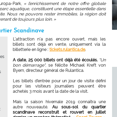
Europa-Park,
« l’enrichissement de notre offre globale
parc aquatique, constituent une étape essentielle dans
u site. Nous ne pouvons rester immobiles, la région doit
venant de toujours plus loin. »
artier Scandinave
L'attraction n'a pas encore ouvert, mais les
billets sont déjà en vente, uniquement via la
billetterie en ligne :
tickets.rulantica.de
.
res
A date, 25 000 billets ont déjà été écoulés.
"Un
bon démarrage"
, se félicite Michael Kreft von
Byern, directeur général de Rulantica.
s
Les billets d’entrée pour un jour de visite défini
pour les visiteurs journaliers peuvent être
achetés 3 mois avant la date de la visit.
Mais la saison hivernale 2019 connaîtra une
autre nouveauté.
Au sous-sol du quartier
:
scandinave reconstruit et rouvert en juillet