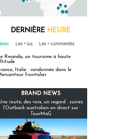
DERNIÈRE
HEURE
News
Les + lus
Les + commentés
e Rwanda, un tourisme à haute
ltitude
rance, Italie : randonnée dans le
ercantour frontalier
BRAND NEWS
Une route, des voix, un regard : suivez
l’Outback australien en direct sur
TourMaG