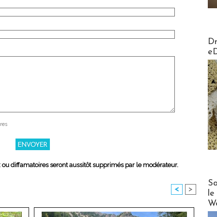
AirMa
Dr
e
res
x ou diffamatoires seront aussitôt supprimés par le modérateur.
Cruise
Sa
<
>
le
Wo