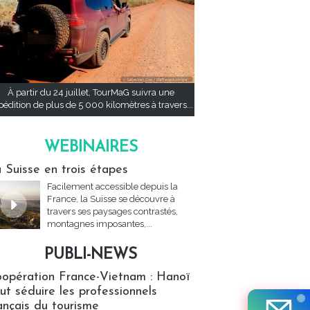
À partir du 24 juillet, TourMaG suivra une
pédition de plus de 5 000 kilomètres à travers...
WEBINAIRES
res
 Suisse en trois étapes
Facilement accessible depuis la
France, la Suisse se découvre à
travers ses paysages contrastés,
montagnes imposantes,...
PUBLI-NEWS
ews
opération France-Vietnam : Hanoï
ut séduire les professionnels
ançais du tourisme