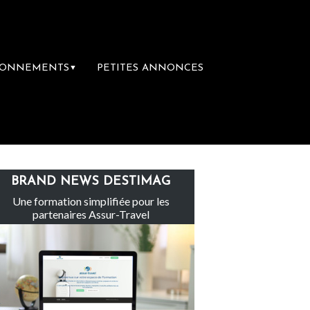
BONNEMENTS
PETITES ANNONCES
▼
Le groupe Sainte-Claire rachète Eden Tour
BRAND NEWS DESTIMAG
Une formation simplifiée pour les
partenaires Assur-Travel