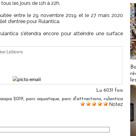
tous les jours de 11h à 22h.
e nuitée entre le 29 novembre 2019 et le 27 mars 2020
llet d’entrée pour Rulantica.
lantica s'étendra encore pour atteindre une surface
ine Lelievre
Bo
ré
le
Lu 6031 fois
iaapa 2019
,
parc aquatique
,
parc d'attractions
,
rulantica
Notez