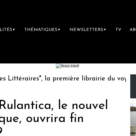
LITÉS
THÉMATIQUES
NEWSLETTERS
TV
A
▼
▼
▼
ttéraires", la première librairie du voyage
Rulantica, le nouvel
que, ouvrira fin
9