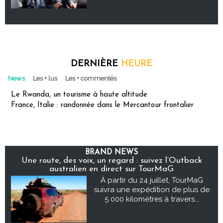
DERNIÈRE
HEURE
News
Les + lus
Les + commentés
Le Rwanda, un tourisme à haute altitude
France, Italie : randonnée dans le Mercantour frontalier
BRAND NEWS
Une route, des voix, un regard : suivez l’Outback
australien en direct sur TourMaG
À partir du 24 juillet, TourMaG
suivra une expédition de plus de
5 000 kilomètres à travers...