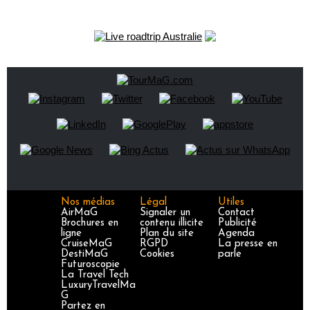
Nos médias
Légal
Utiles
AirMaG
Signaler un
Contact
Brochures en
contenu illicite
Publicité
ligne
Plan du site
Agenda
CruiseMaG
RGPD
La presse en
DestiMaG
Cookies
parle
Futuroscopie
La Travel Tech
LuxuryTravelMa
G
Partez en