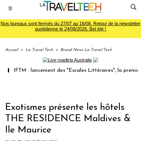
☰
Nos bureaux sont fermés du 27/07 au 16/08. Retour de la newsletter
quotidienne le 24/08/2026. Bel été !
Accueil
>
La Travel Tech
>
Brand News La Travel Tech
IFTM : lancement des "Escales Littéraires", la première li
Exotismes présente les hôtels
THE RESIDENCE Maldives &
Ile Maurice