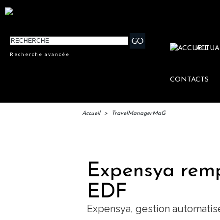
ACTUA
Recherche avancée
CONTACTS
Accueil
>
TravelManagerMaG
IFTM
Expensya rempo
EDF
Expensya, gestion automatis