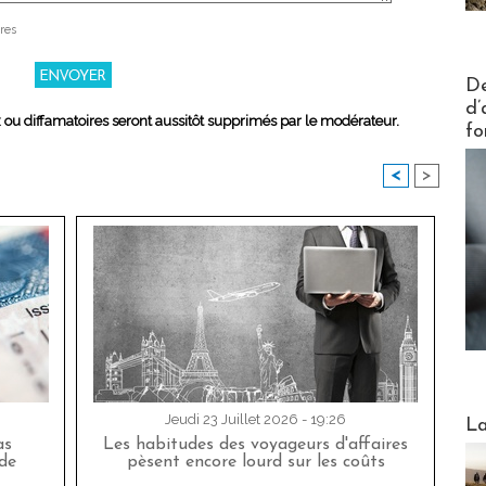
res
Actus V
De
d’
x ou diffamatoires seront aussitôt supprimés par le modérateur.
fo
<
>
Webinai
Jeudi 23 Juillet 2026 - 19:26
La
as
Les habitudes des voyageurs d'affaires
de
pèsent encore lourd sur les coûts