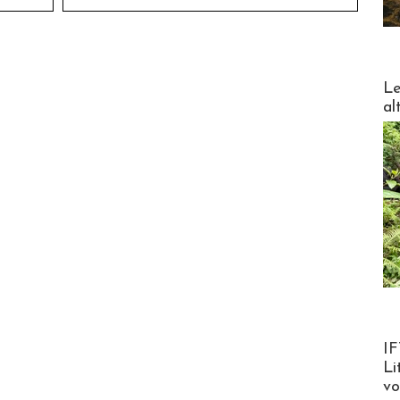
DESTI
Le
al
Product
IF
Li
v