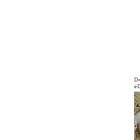
AirMa
Dr
e