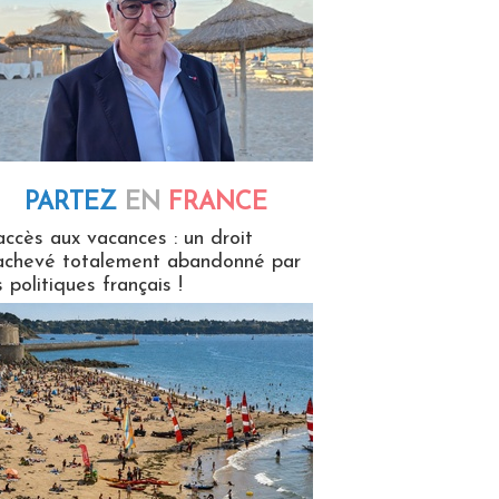
PARTEZ
EN
FRANCE
 en France
accès aux vacances : un droit
achevé totalement abandonné par
s politiques français !