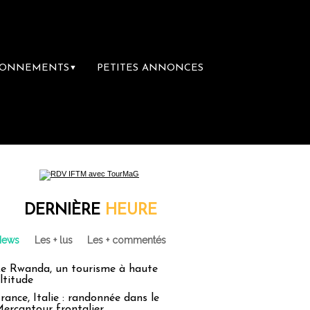
BONNEMENTS
PETITES ANNONCES
▼
emière librairie du voyage
Le groupe Saint
DERNIÈRE
HEURE
News
Les + lus
Les + commentés
e Rwanda, un tourisme à haute
ltitude
rance, Italie : randonnée dans le
ercantour frontalier