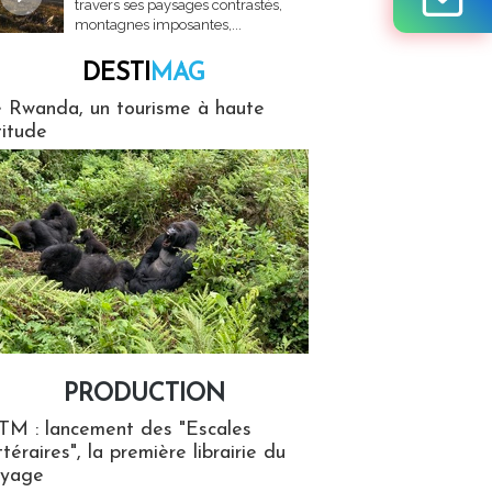
travers ses paysages contrastés,
montagnes imposantes,...
DESTI
MAG
MAG
 Rwanda, un tourisme à haute
titude
PRODUCTION
ion
TM : lancement des "Escales
ttéraires", la première librairie du
oyage