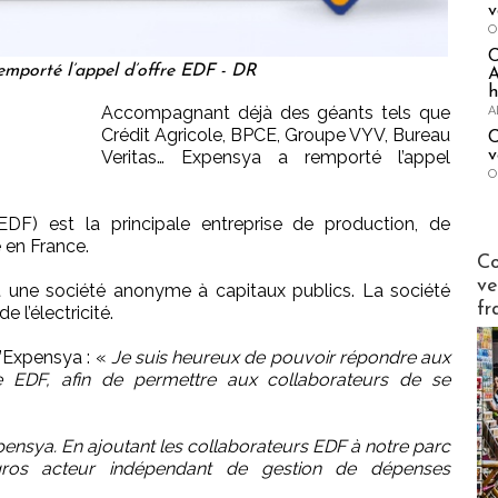
v
O
emporté l’appel d’offre EDF - DR
A
h
Accompagnant déjà des géants tels que
A
Crédit Agricole, BPCE, Groupe VYV, Bureau
C
Veritas… Expensya a remporté l’appel
v
O
EDF) est la principale entreprise de production, de
é en France.
Publi-n
Co
ve
t une société anonyme à capitaux publics. La société
fr
e l’électricité.
’Expensya : «
Je suis heureux de pouvoir répondre aux
pe EDF, afin de permettre aux collaborateurs de se
Expensya. En ajoutant les collaborateurs EDF à notre parc
gros acteur indépendant de gestion de dépenses