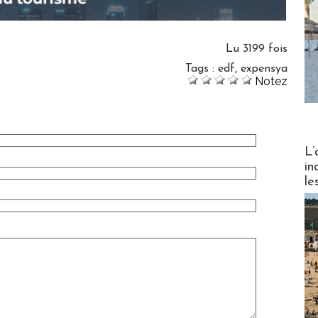
Lu 3199 fois
Tags
:
edf
,
expensya
Notez
Partez
L’
in
le