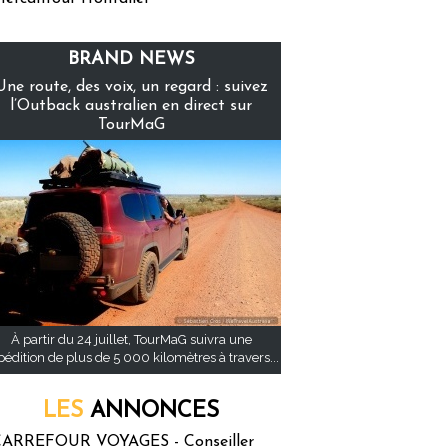
BRAND NEWS
Une route, des voix, un regard : suivez
l’Outback australien en direct sur
TourMaG
À partir du 24 juillet, TourMaG suivra une
pédition de plus de 5 000 kilomètres à travers...
LES
ANNONCES
ARREFOUR VOYAGES - Conseiller