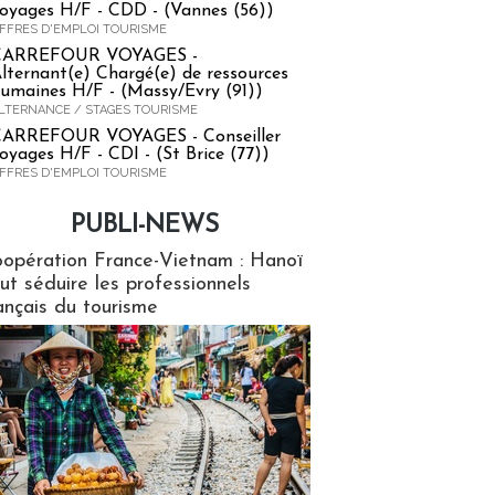
oyages H/F - CDD - (Vannes (56))
FFRES D'EMPLOI TOURISME
CARREFOUR VOYAGES -
lternant(e) Chargé(e) de ressources
umaines H/F - (Massy/Evry (91))
LTERNANCE / STAGES TOURISME
ARREFOUR VOYAGES - Conseiller
oyages H/F - CDI - (St Brice (77))
FFRES D'EMPLOI TOURISME
PUBLI-NEWS
ews
opération France-Vietnam : Hanoï
ut séduire les professionnels
ançais du tourisme