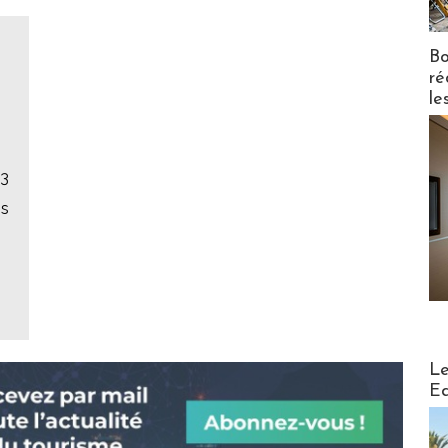
Bo
ré
le
23
ms
Distribu
Le
Ed