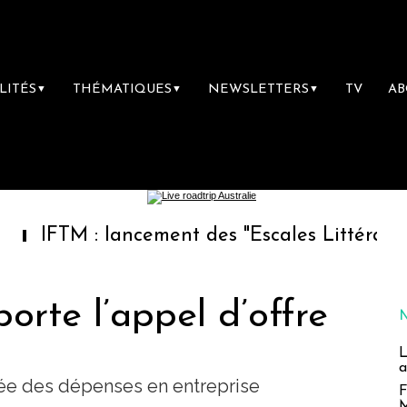
LITÉS
THÉMATIQUES
NEWSLETTERS
TV
A
▼
▼
▼
 : lancement des "Escales Littéraires", la pr
rte l’appel d’offre
L
a
ée des dépenses en entreprise
F
M