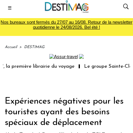
☰
Nos bureaux sont fermés du 27/07 au 16/08. Retour de la newsletter
quotidienne le 24/08/2026. Bel été !
Accueil
>
DESTIMAG
 la première librairie du voyage
Le groupe Sainte-Clair
Expériences négatives pour les
touristes ayant des besoins
spéciaux de déplacement