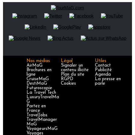
Nos médias
Légal
Utiles
AirMaG
Signaler un
Contact
Brochures en
contenu illicite
Publicité
ligne
Plan du site
Agenda
CruiseMaG
RGPD
La presse en
DestiMaG
Cookies
parle
Futuroscopie
La Travel Tech
LuxuryTravelMa
G
Partez en
France
TravelJobs
TravelManager
MaG
VoyageursMaG
Voyages