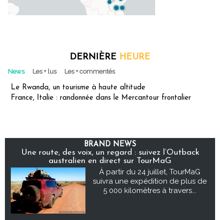
DERNIÈRE
HEURE
News
Les + lus
Les + commentés
Le Rwanda, un tourisme à haute altitude
France, Italie : randonnée dans le Mercantour frontalier
BRAND NEWS
Une route, des voix, un regard : suivez l’Outback
australien en direct sur TourMaG
À partir du 24 juillet, TourMaG
suivra une expédition de plus de
5 000 kilomètres à travers...