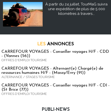
À partir du 24 juillet, TourMaG suivra
une expédition de plus de 5 000
kilomètres à travers...
LES
ANNONCES
CARREFOUR VOYAGES - Conseiller voyages H/F - CDD
- (Vannes (56))
OFFRES D'EMPLOI TOURISME
CARREFOUR VOYAGES - Alternant(e) Chargé(e) de
ressources humaines H/F - (Massy/Evry (91))
ALTERNANCE / STAGES TOURISME
CARREFOUR VOYAGES - Conseiller voyages H/F - CDI -
(St Brice (77))
OFFRES D'EMPLOI TOURISME
PUBLI-NEWS