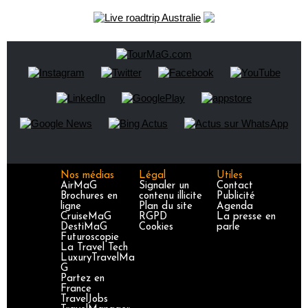
Nos médias
Légal
Utiles
AirMaG
Signaler un
Contact
Brochures en
contenu illicite
Publicité
ligne
Plan du site
Agenda
CruiseMaG
RGPD
La presse en
DestiMaG
Cookies
parle
Futuroscopie
La Travel Tech
LuxuryTravelMa
G
Partez en
France
TravelJobs