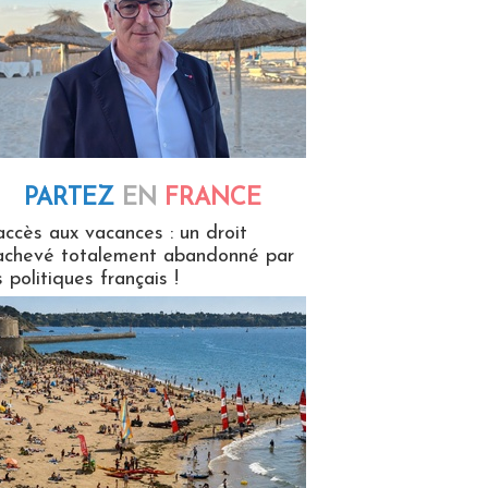
PARTEZ
EN
FRANCE
 en France
accès aux vacances : un droit
achevé totalement abandonné par
s politiques français !