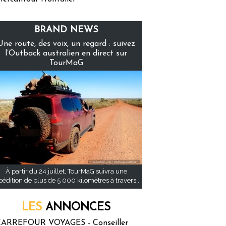
BRAND NEWS
Une route, des voix, un regard : suivez
l’Outback australien en direct sur
TourMaG
À partir du 24 juillet, TourMaG suivra une
pédition de plus de 5 000 kilomètres à travers...
LES
ANNONCES
ARREFOUR VOYAGES - Conseiller