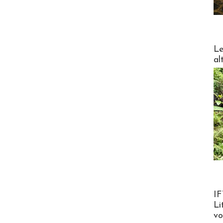
DESTI
Le
al
Product
IF
Li
v