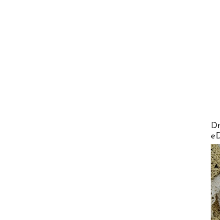
AirMa
Dr
e