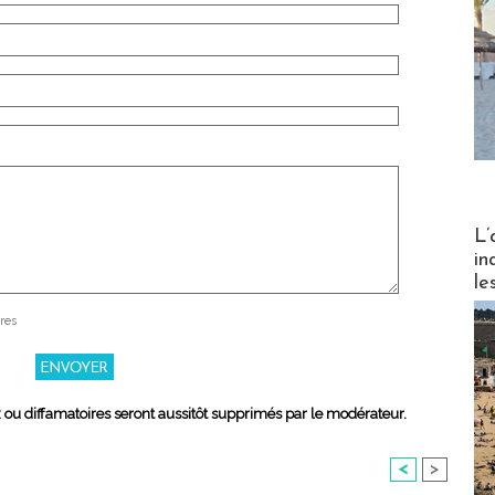
Partez
L’
in
le
res
x ou diffamatoires seront aussitôt supprimés par le modérateur.
<
>