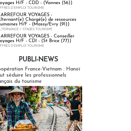
oyages H/F - CDD - (Vannes (56))
FFRES D'EMPLOI TOURISME
CARREFOUR VOYAGES -
lternant(e) Chargé(e) de ressources
umaines H/F - (Massy/Evry (91))
LTERNANCE / STAGES TOURISME
ARREFOUR VOYAGES - Conseiller
oyages H/F - CDI - (St Brice (77))
FFRES D'EMPLOI TOURISME
PUBLI-NEWS
ews
opération France-Vietnam : Hanoï
ut séduire les professionnels
ançais du tourisme