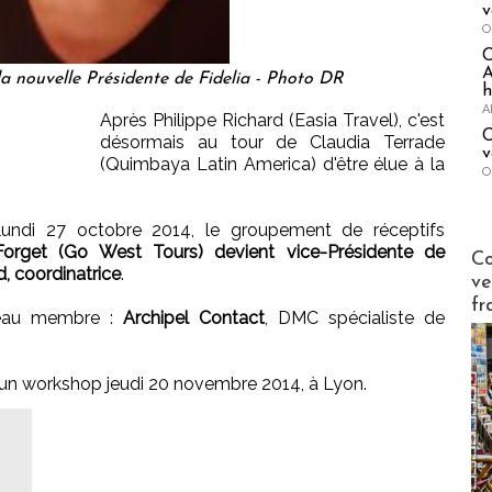
v
O
A
la nouvelle Présidente de Fidelia - Photo DR
h
A
Après Philippe Richard (Easia Travel), c'est
C
désormais au tour de Claudia Terrade
v
(Quimbaya Latin America) d'être élue à la
O
undi 27 octobre 2014, le groupement de réceptifs
Forget (Go West Tours) devient vice-Présidente de
Publi-n
Co
d, coordinatrice
.
ve
fr
veau membre :
Archipel Contact
, DMC spécialiste de
 un workshop jeudi 20 novembre 2014, à Lyon.