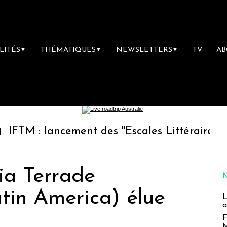
LITÉS
THÉMATIQUES
NEWSLETTERS
TV
A
▼
▼
▼
lancement des "Escales Littéraires", la premiè
dia Terrade
in America) élue
L
a
F
M