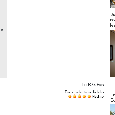
Bo
"
ré
le
la
Lu 1964 fois
Tags
:
election
,
fidelia
Distribu
Le
Notez
Ed