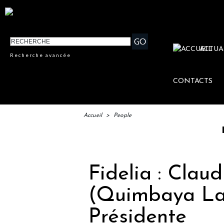
ACTUA
Recherche avancée
CONTACTS
Accueil
>
People
IFTM : 
Fidelia : Clau
(Quimbaya Lat
Présidente