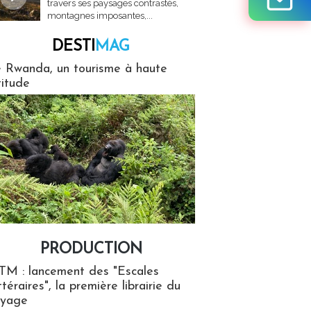
travers ses paysages contrastés,
montagnes imposantes,...
DESTI
MAG
MAG
 Rwanda, un tourisme à haute
titude
PRODUCTION
ion
TM : lancement des "Escales
ttéraires", la première librairie du
oyage