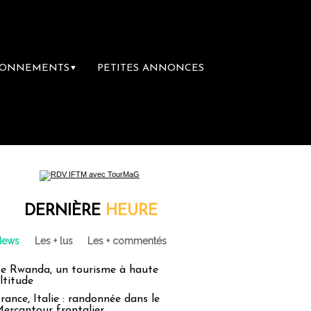
BONNEMENTS
PETITES ANNONCES
▼
re librairie du voyage
Le groupe Sainte-C
DERNIÈRE
HEURE
News
Les + lus
Les + commentés
e Rwanda, un tourisme à haute
ltitude
rance, Italie : randonnée dans le
ercantour frontalier