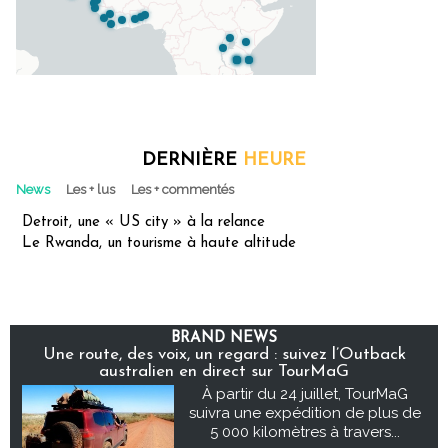
DERNIÈRE
HEURE
News
Les + lus
Les + commentés
Detroit, une « US city » à la relance
Le Rwanda, un tourisme à haute altitude
BRAND NEWS
Une route, des voix, un regard : suivez l’Outback
australien en direct sur TourMaG
À partir du 24 juillet, TourMaG
suivra une expédition de plus de
5 000 kilomètres à travers...