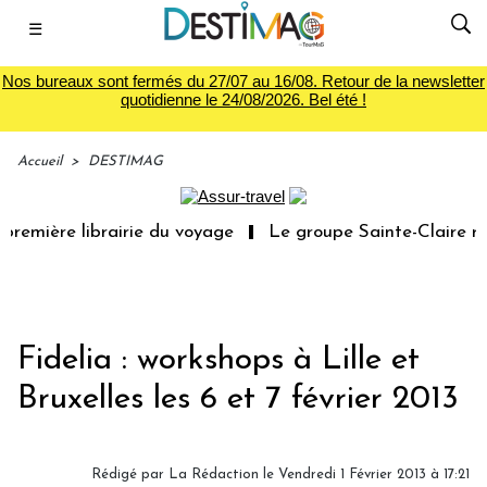
☰
Nos bureaux sont fermés du 27/07 au 16/08. Retour de la newsletter
quotidienne le 24/08/2026. Bel été !
Accueil
>
DESTIMAG
première librairie du voyage
Le groupe Sainte-Claire ra
Fidelia : workshops à Lille et
Bruxelles les 6 et 7 février 2013
Rédigé par
La Rédaction
le Vendredi 1 Février 2013 à 17:21