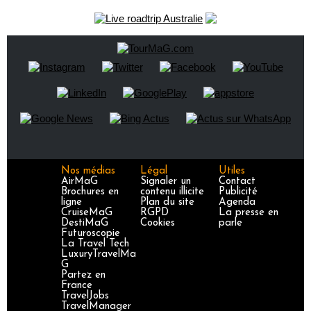
Nos médias
Légal
Utiles
AirMaG
Signaler un
Contact
Brochures en
contenu illicite
Publicité
ligne
Plan du site
Agenda
CruiseMaG
RGPD
La presse en
DestiMaG
Cookies
parle
Futuroscopie
La Travel Tech
LuxuryTravelMa
G
Partez en
France
TravelJobs
TravelManager