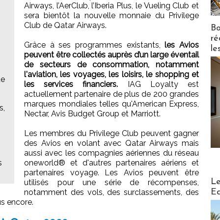
Airways, l’AerClub, l’Iberia Plus, le Vueling Club et
sera bientôt la nouvelle monnaie du Privilege
Club de Qatar Airways.
Bo
ré
Grâce à ses programmes existants,
les Avios
le
peuvent être collectés auprès d’un large éventail
de secteurs de consommation, notamment
l'aviation, les voyages, les loisirs, le shopping et
de
les services financiers.
IAG Loyalty est
actuellement partenaire de plus de 200 grandes
marques mondiales telles qu'American Express,
s,
Nectar, Avis Budget Group et Marriott.
Les membres du Privilege Club peuvent gagner
des Avios en volant avec Qatar Airways mais
aussi avec les compagnies aériennes du réseau
s
oneworld® et d'autres partenaires aériens et
partenaires voyage. Les Avios peuvent être
Distribu
Le
utilisés pour une série de récompenses,
notamment des vols, des surclassements, des
Ed
s encore.