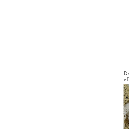
AirMa
Dr
e