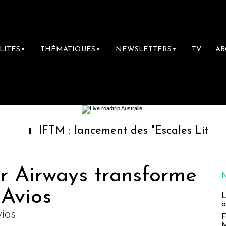
LITÉS
THÉMATIQUES
NEWSLETTERS
TV
A
▼
▼
▼
FTM : lancement des "Escales Littéraires", la
ar Airways transforme
 Avios
L
a
vios
F
M