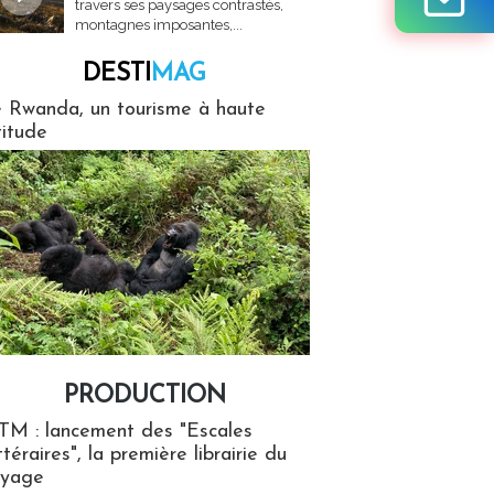
travers ses paysages contrastés,
montagnes imposantes,...
DESTI
MAG
MAG
 Rwanda, un tourisme à haute
titude
PRODUCTION
ion
TM : lancement des "Escales
ttéraires", la première librairie du
oyage