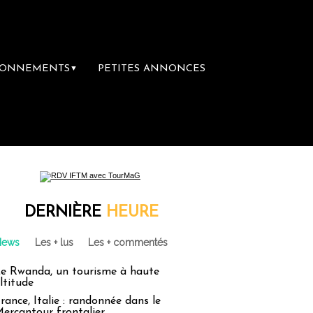
BONNEMENTS
PETITES ANNONCES
▼
 première librairie du voyage
Le groupe Sa
DERNIÈRE
HEURE
News
Les + lus
Les + commentés
e Rwanda, un tourisme à haute
ltitude
rance, Italie : randonnée dans le
ercantour frontalier