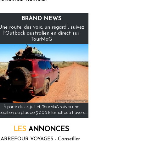
BRAND NEWS
Une route, des voix, un regard : suivez
l’Outback australien en direct sur
TourMaG
À partir du 24 juillet, TourMaG suivra une
pédition de plus de 5 000 kilomètres à travers...
LES
ANNONCES
ARREFOUR VOYAGES - Conseiller