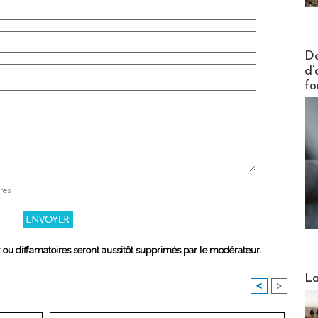
Actus V
De
d’
fo
res
x ou diffamatoires seront aussitôt supprimés par le modérateur.
Webinai
La
<
>