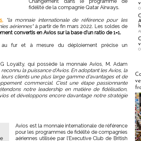
Changement dans le programme de
v
fidélité de la compagnie Qatar Airways.
O
s,
"la monnaie internationale de référence pour les
A
ies aériennes"
à partir de fin mars 2022. Les soldes de
h
A
ent convertis en Avios sur la base d'un ratio de 1=1.
C
v
 au fur et à mesure du déploiement précise un
O
IAG Loyalty, qui possède la monnaie Avios, M. Adam
 reconnu la puissance d'Avios. En adoptant les Avios, la
Publi-n
Co
 leurs clients une plus large gamme d'avantages et de
ve
loppement commercial. C'est une étape passionnante
fr
endons notre leadership en matière de fidélisation,
ios et développons encore davantage notre stratégie
Avios est la monnaie internationale de référence
pour les programmes de fidélité de compagnies
se
aériennes utilisée par l’Executive Club de British