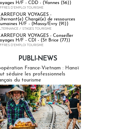
oyages H/F - CDD - (Vannes (56))
FFRES D'EMPLOI TOURISME
CARREFOUR VOYAGES -
lternant(e) Chargé(e) de ressources
umaines H/F - (Massy/Evry (91))
LTERNANCE / STAGES TOURISME
ARREFOUR VOYAGES - Conseiller
oyages H/F - CDI - (St Brice (77))
FFRES D'EMPLOI TOURISME
PUBLI-NEWS
ews
opération France-Vietnam : Hanoï
ut séduire les professionnels
ançais du tourisme