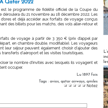
FA Qatar 2022
est le programme de fidélité officiel de la Coupe du
e déroulera du 21 novembre au 18 décembre 2022. Les
d’ores et déjà accéder aux forfaits de voyage conçus
nt des billets pour les matchs, des vols aller-retour et
rfaits de voyage à partir de 3 350 € (prix d’appel par
 départ, en chambre double, modifiable). Les voyageurs
nt leur séjour peuvent également choisir d'ajouter des
Partez
L’
transferts d'aéroport et les visites touristiques.
in
le
ciser le nombre d'invités avec lesquels ils voyagent et
tent occuper.
Lu 1897 fois
Tags
:
avios
,
qatar airways
,
qmiles
Notez