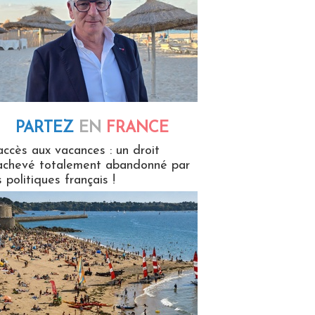
PARTEZ
EN
FRANCE
 en France
accès aux vacances : un droit
achevé totalement abandonné par
s politiques français !