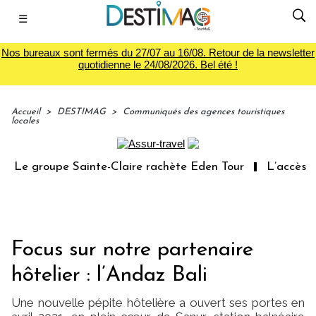
☰
Nos bureaux sont fermés du 27/07 au 16/08. Retour de la newsletter
quotidienne le 24/08/2026. Bel été !
Accueil
>
DESTIMAG
>
Communiqués des agences touristiques
locales
Le groupe Sainte-Claire rachète Eden Tour
L’accès aux
Focus sur notre partenaire
hôtelier : l’Andaz Bali
Une nouvelle pépite hôtelière a ouvert ses portes en