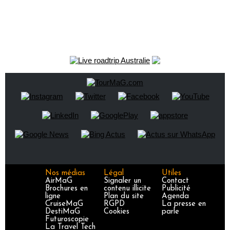
Nos médias
Légal
Utiles
AirMaG
Signaler un
Contact
Brochures en
contenu illicite
Publicité
ligne
Plan du site
Agenda
CruiseMaG
RGPD
La presse en
DestiMaG
Cookies
parle
Futuroscopie
La Travel Tech