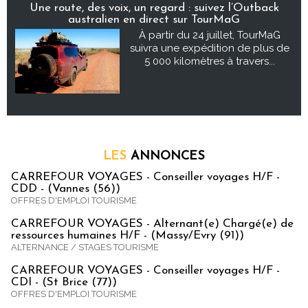
Une route, des voix, un regard : suivez l’Outback
australien en direct sur TourMaG
À partir du 24 juillet, TourMaG
suivra une expédition de plus de
5 000 kilomètres à travers...
LES
ANNONCES
CARREFOUR VOYAGES - Conseiller voyages H/F -
CDD - (Vannes (56))
OFFRES D'EMPLOI TOURISME
CARREFOUR VOYAGES - Alternant(e) Chargé(e) de
ressources humaines H/F - (Massy/Evry (91))
ALTERNANCE / STAGES TOURISME
CARREFOUR VOYAGES - Conseiller voyages H/F -
CDI - (St Brice (77))
OFFRES D'EMPLOI TOURISME