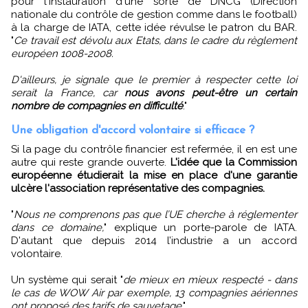
pour l'instauration d'une sorte de DNCG (Direction
nationale du contrôle de gestion comme dans le football)
à la charge de IATA, cette idée révulse le patron du BAR.
"
Ce travail est dévolu aux Etats, dans le cadre du règlement
européen 1008-2008.
D'ailleurs, je signale que le premier à respecter cette loi
serait la France, car
nous avons peut-être un certain
nombre de compagnies en difficulté
."
Une obligation d'accord volontaire si efficace ?
Si la page du contrôle financier est refermée, il en est une
autre qui reste grande ouverte.
L'idée que la Commission
européenne étudierait la mise en place d'une garantie
ulcère l'association représentative des compagnies.
"
Nous ne comprenons pas que l’UE cherche à réglementer
dans ce domaine,
" explique un porte-parole de IATA.
D'autant que depuis 2014 l’industrie a un accord
volontaire.
Un système qui serait "
de mieux en mieux respecté - dans
le cas de WOW Air par exemple, 13 compagnies aériennes
ont proposé des tarifs de sauvetage
."