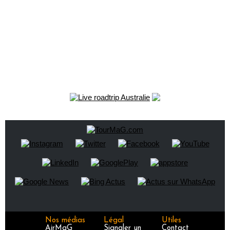
Nos médias
Légal
Utiles
AirMaG
Signaler un
Contact