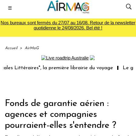
☰
Nos bureaux sont fermés du 27/07 au 16/08. Retour de la newsletter
quotidienne le 24/08/2026. Bel été !
Accueil
>
AirMaG
ittéraires", la première librairie du voyage
Le groupe S
Fonds de garantie aérien :
agences et compagnies
pourraient-elles s'entendre ?