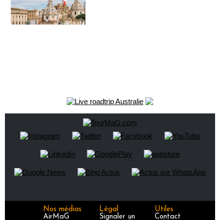
Nos médias
Légal
Utiles
AirMaG
Signaler un
Contact