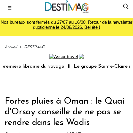
☰
Nos bureaux sont fermés du 27/07 au 16/08. Retour de la newsletter
quotidienne le 24/08/2026. Bel été !
Accueil
>
DESTIMAG
remière librairie du voyage
Le groupe Sainte-Claire rac
Fortes pluies à Oman : le Quai
d'Orsay conseille de ne pas se
rendre dans les Wadis