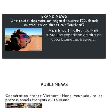
BRAND NEWS
Une route, des voix, un regard : suivez l’Outback
australien en direct sur TourMaG
À partir du 24 juillet, TourMaG
suivra une expédition de plus de
5 000 kilomètres à travers...
PUBLI-NEWS
Publi-news
Coopération France-Vietnam : Hanoï veut séduire les
professionnels français du tourisme