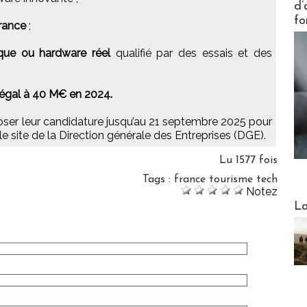
d’
fo
France
;
que ou hardware réel
qualifié par des essais et des
ou égal à 40 M€ en 2024.
oser leur candidature jusqu’au 21 septembre 2025 pour
le site de la Direction générale des Entreprises (DGE).
Lu 1577 fois
Tags
:
france tourisme tech
Notez
Webinai
La
DESTI