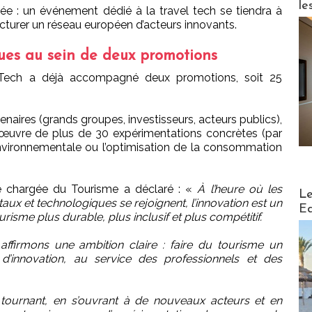
le
e : un événement dédié à la travel tech se tiendra à
ucturer un réseau européen d’acteurs innovants.
ues au sein de deux promotions
Tech a déjà accompagné deux promotions, soit 25
naires (grands groupes, investisseurs, acteurs publics),
œuvre de plus de 30 expérimentations concrètes (par
environnementale ou l’optimisation de la consommation
ée chargée du Tourisme a déclaré : «
À l’heure où les
Distribu
Le
x et technologiques se rejoignent, l’innovation est un
Ed
urisme plus durable, plus inclusif et plus compétitif.
ffirmons une ambition claire : faire du tourisme un
d’innovation, au service des professionnels et des
 tournant, en s’ouvrant à de nouveaux acteurs et en