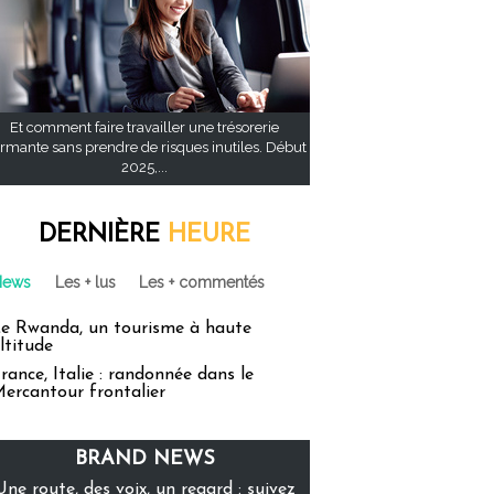
Et comment faire travailler une trésorerie
rmante sans prendre de risques inutiles. Début
2025,...
DERNIÈRE
HEURE
News
Les + lus
Les + commentés
e Rwanda, un tourisme à haute
ltitude
rance, Italie : randonnée dans le
ercantour frontalier
BRAND NEWS
Une route, des voix, un regard : suivez