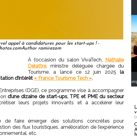
el appel à candidatures pour les start-ups ! -
hotos.comAuthor ramirezom
À l’occasion du salon VivaTech,
Nathalie
Delattre
, ministre déléguée chargée du
Tourisme, a lancé ce 12 juin 2025
la
tation d’intérêt
« France Tourisme Tech »
.
ex
s Entreprises (DGE), ce programme vise à accompagner
tion
d’une dizaine de start-ups, TPE et PME du secteur
rétiser leurs projets innovants et à accélérer leur
L
v
O
e de faire émerger des solutions concrètes pour
stion des flux touristiques, amélioration de l’expérience
A
ronnemental, etc.
h