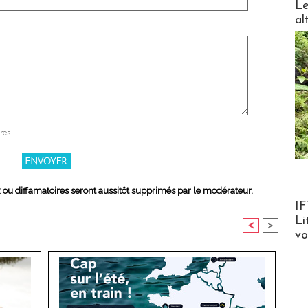
Le
al
res
x ou diffamatoires seront aussitôt supprimés par le modérateur.
Product
IF
Li
<
>
v