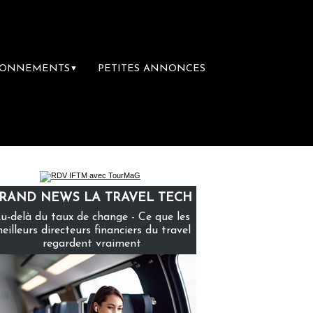
BONNEMENTS
PETITES ANNONCES
▼
ière librairie du voyage
Le groupe Sainte-
RAND NEWS LA TRAVEL TECH
u-delà du taux de change - Ce que les
eilleurs directeurs financiers du travel
regardent vraiment