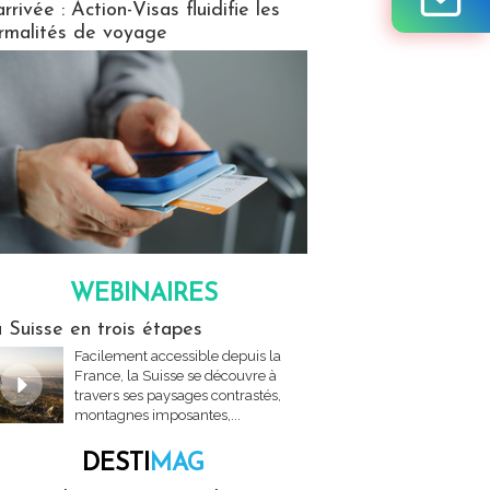
arrivée : Action-Visas fluidifie les
rmalités de voyage
WEBINAIRES
res
 Suisse en trois étapes
Facilement accessible depuis la
France, la Suisse se découvre à
travers ses paysages contrastés,
montagnes imposantes,...
DESTI
MAG
MAG