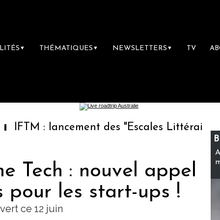
LITÉS
THÉMATIQUES
NEWSLETTERS
TV
A
▼
▼
▼
 lancement des "Escales Littéraires", la prem
B
A
m
e Tech : nouvel appel
 pour les start-ups !
vert ce 12 juin