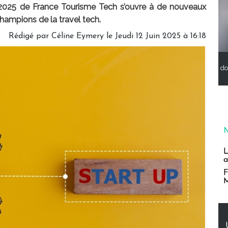
s 2025 de France Tourisme Tech s’ouvre à de nouveaux
champions de la travel tech.
Rédigé par
Céline Eymery
le Jeudi 12 Juin 2025 à 16:18
do
L
a
F
M