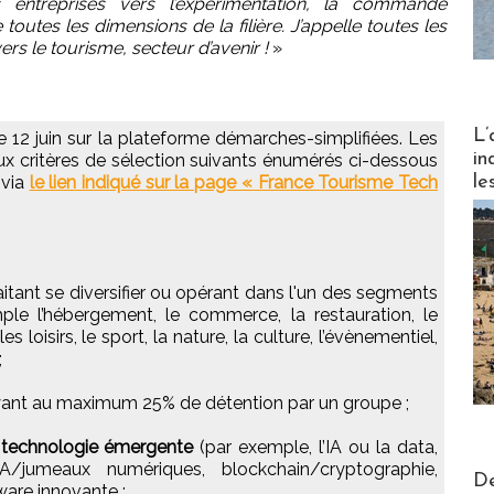
 entreprises vers l’expérimentation, la commande
ue toutes les dimensions de la filière. J’appelle toutes les
ers le tourisme, secteur d’avenir !
»
Partez
L’
e 12 juin sur la plateforme démarches-simplifiées. Les
in
x critères de sélection suivants énumérés ci-dessous
le
 via
le lien indiqué sur la page « France Tourisme Tech
tant se diversifier ou opérant dans l'un des segments
le l’hébergement, le commerce, la restauration, le
 loisirs, le sport, la nature, la culture, l’évènementiel,
;
ant au maximum 25% de détention par un groupe ;
e technologie émergente
(par exemple, l’IA ou la data,
/jumeaux numériques, blockchain/cryptographie,
Actus V
De
ware innovante ;