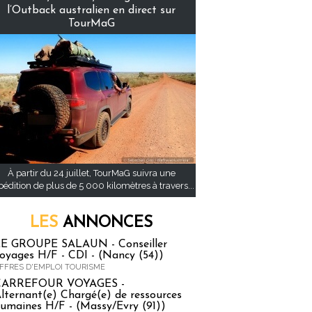
l’Outback australien en direct sur
TourMaG
À partir du 24 juillet, TourMaG suivra une
pédition de plus de 5 000 kilomètres à travers...
LES
ANNONCES
E GROUPE SALAUN - Conseiller
oyages H/F - CDI - (Nancy (54))
FFRES D'EMPLOI TOURISME
CARREFOUR VOYAGES -
lternant(e) Chargé(e) de ressources
umaines H/F - (Massy/Evry (91))