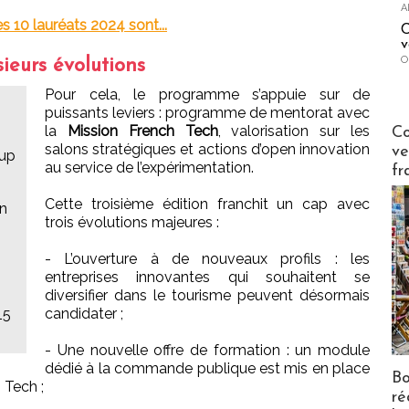
A
s 10 lauréats 2024 sont...
C
v
O
ieurs évolutions
Pour cela, le programme s’appuie sur de
puissants leviers : programme de mentorat avec
Publi-n
la
Mission French Tech
, valorisation sur les
Co
salons stratégiques et actions d’open innovation
ve
-up
au service de l’expérimentation.
fr
Cette troisième édition franchit un cap avec
on
trois évolutions majeures :
- L’ouverture à de nouveaux profils : les
entreprises innovantes qui souhaitent se
diversifier dans le tourisme peuvent désormais
candidater ;
15
- Une nouvelle offre de formation : un module
dédié à la commande publique est mis en place
Bo
 Tech ;
ré