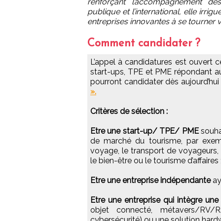
renforçant l’accompagnement des
publique et l’international, elle irrig
entreprises innovantes à se tourner v
Comment candidater ?
L’appel à candidatures est ouvert c
start-ups, TPE et PME répondant au
pourront candidater dès aujourd’hui
».
Critères de sélection :
Etre une start-up/ TPE/ PME
souhai
de marché du tourisme, par exemp
voyage, le transport de voyageurs, les
le bien-être ou le tourisme d’affaires 
Etre une entreprise indépendante
ay
Etre une entreprise qui intègre un
objet connecté, métavers/RV/RA
cybersécurité) ou une solution hard