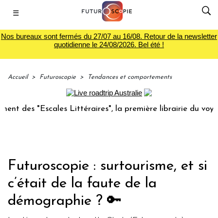
☰
Nos bureaux sont fermés du 27/07 au 16/08. Retour de la newsletter
quotidienne le 24/08/2026. Bel été !
Accueil
>
Futuroscopie
>
Tendances et comportements
 "Escales Littéraires", la première librairie du voyage
Le 
Futuroscopie : surtourisme, et si
c’était de la faute de la
démographie ? 🔑