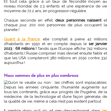
Et tout cela grâce à un taux de fécondité moyen au
niveau mondial de 2.3 enfants et une espérance de vie
moyenne de 72.2 ans, en progression régulière.
Chaque seconde en effet,
deux personnes naissent
et
chaque jour, 200 000 personnes de plus occupent la
planète !
Quant à la France,
elle comptait à peine 42 millions
d’habitants en 1950 et en compte depuis le
1er janvier
2023 : 68 millions !
Tandis que l’Europe affiche 742 millions
d’habitants ( Russie comprise) mais devrait ensuite faiblir et
que les USA compteront 380 millions en 2050 contre 332
aujourd’hui !
Nous sommes de plus en plus nombreux
Qu’on le veuille ou non : les chiffres sont implacables.
Depuis les années cinquante, l’humanité augmente sur
tous les continents, grâce aux progrès de l’hygiène, de la
médecine, de la technologie et d’une façon générale, de
la qualité de vie, même si cela n’est pas évident partout.
Il semble donc qu’il n’y ait rien d’exceptionnel dans
les