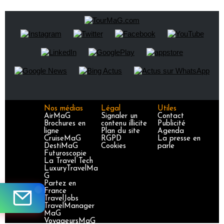
Nos médias
Légal
Utiles
AirMaG
Signaler un
Contact
Brochures en
contenu illicite
Publicité
ligne
Plan du site
Agenda
CruiseMaG
RGPD
La presse en
DestiMaG
Cookies
parle
Futuroscopie
La Travel Tech
LuxuryTravelMa
G
Partez en
France
TravelJobs
TravelManager
MaG
VoyageursMaG