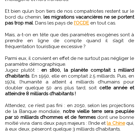
Et bien qu’un bon tiers de nos compatriotes restent sur le
bord du chemin,
les migrations vacancières ne se portent
pas trop mal
. Dans les pays de
l’OCDE
en tout cas.
Mais, a-t-on en tête que des paramètres exogènes sont à
prendre en ligne de compte quand il s’agit de
fréquentation touristique excessive ?
Parmi eux, il convient en effet de ne surtout pas négliger le
paramètre démographique.
Jugez plutôt :
en 1800, la planète comptait 1 milliard
d’habitants
. En 1950, elle en comptait 2.5 milliards. Puis, en
1974, l’humanité a atteint 4 milliards d’humains pour
doubler quelque 50 ans plus tard, soit
cette année et
atteindre 8 milliards d’habitants !
Attendez, ce n’est pas fini : en 2050, selon les projections
de la Banque mondiale,
notre vieille terre sera peuplée
par 10 milliards d’hommes et de femmes
dont une bonne
moitié vivra dans deux pays majeurs : l’Inde et
la Chine
qui,
à eux deux, pèseront quelque 3 milliards d’habitants.