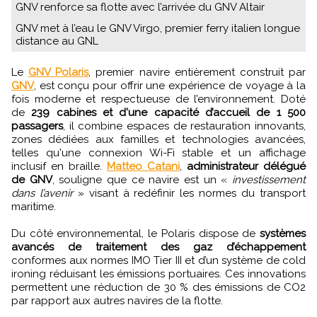
GNV renforce sa flotte avec l’arrivée du GNV Altair
GNV met à l’eau le GNV Virgo, premier ferry italien longue
distance au GNL
Le
GNV Polaris
, premier navire entièrement construit par
GNV
, est conçu pour offrir une expérience de voyage à la
fois moderne et respectueuse de l’environnement. Doté
de
239 cabines et d'une capacité d’accueil de 1 500
passagers
, il combine espaces de restauration innovants,
zones dédiées aux familles et technologies avancées,
telles qu'une connexion Wi-Fi stable et un affichage
inclusif en braille.
Matteo Catani
,
administrateur délégué
de GNV
, souligne que ce navire est un «
investissement
dans l’avenir
» visant à redéfinir les normes du transport
maritime.
Du côté environnemental, le Polaris dispose de
systèmes
avancés de traitement des gaz d’échappement
conformes aux normes IMO Tier III et d’un système de cold
ironing réduisant les émissions portuaires. Ces innovations
permettent une réduction de 30 % des émissions de CO2
par rapport aux autres navires de la flotte.