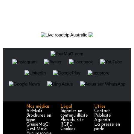
Nos médias
Légal
Utiles
AirMaG
Signaler un
Contact
Brochures en
contenu illicite
Publicité
ligne
Plan du site
Agenda
CruiseMaG
RGPD
La presse en
DestiMaG
Cookies
parle
Futuroscopie