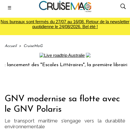
☰
Nos bureaux sont fermés du 27/07 au 16/08. Retour de la newsletter
quotidienne le 24/08/2026. Bel été !
Accueil
>
CruiseMaG
cement des "Escales Littéraires", la première librairie du v
GNV modernise sa flotte avec
le GNV Polaris
Le transport maritime s'engage vers la durabilité
environnementale