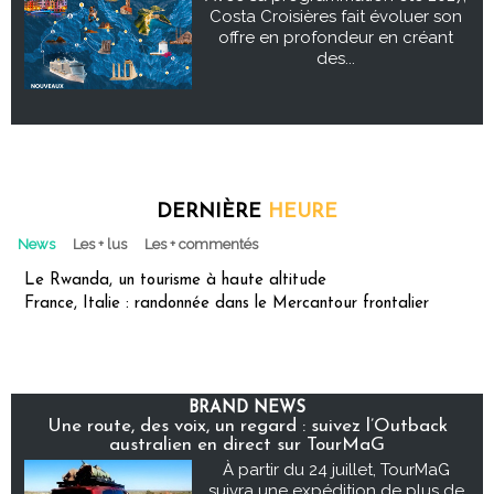
Costa Croisières fait évoluer son
offre en profondeur en créant
des...
DERNIÈRE
HEURE
News
Les + lus
Les + commentés
Le Rwanda, un tourisme à haute altitude
France, Italie : randonnée dans le Mercantour frontalier
BRAND NEWS
Une route, des voix, un regard : suivez l’Outback
australien en direct sur TourMaG
À partir du 24 juillet, TourMaG
suivra une expédition de plus de