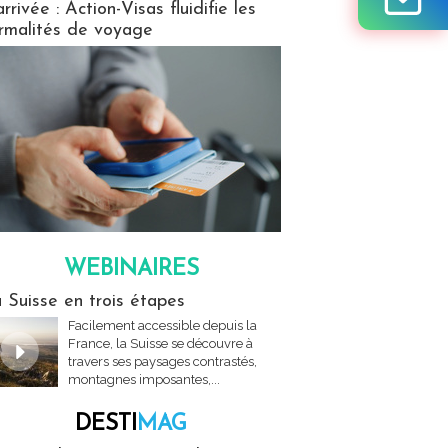
arrivée : Action-Visas fluidifie les
rmalités de voyage
WEBINAIRES
res
 Suisse en trois étapes
Facilement accessible depuis la
France, la Suisse se découvre à
travers ses paysages contrastés,
montagnes imposantes,...
DESTI
MAG
MAG