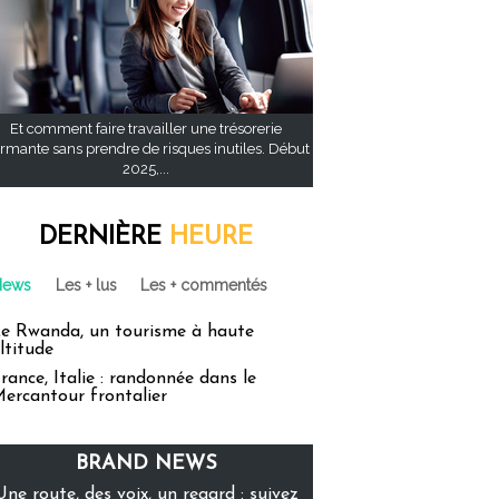
Et comment faire travailler une trésorerie
rmante sans prendre de risques inutiles. Début
2025,...
DERNIÈRE
HEURE
News
Les + lus
Les + commentés
e Rwanda, un tourisme à haute
ltitude
rance, Italie : randonnée dans le
ercantour frontalier
BRAND NEWS
Une route, des voix, un regard : suivez