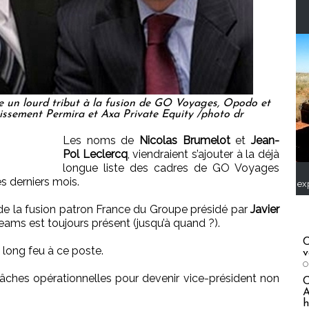
un lourd tribut à la fusion de GO Voyages, Opodo et
tissement Permira et Axa Private Equity /photo dr
Les noms de
Nicolas Brumelot
et
Jean-
Pol Leclercq
, viendraient s’ajouter à la déjà
longue liste des cadres de GO Voyages
es derniers mois.
ex
de la fusion patron France du Groupe présidé par
Javier
eams est toujours présent (jusqu’à quand ?).
C
it long feu à ce poste.
v
O
âches opérationnelles pour devenir vice-président non
A
h