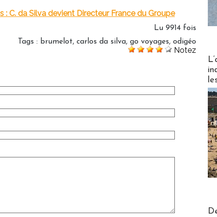
 C. da Silva devient Directeur France du Groupe
Lu 9914 fois
Tags
:
brumelot
,
carlos da silva
,
go voyages
,
odigéo
Notez
Partez
L’
in
le
Actus V
De