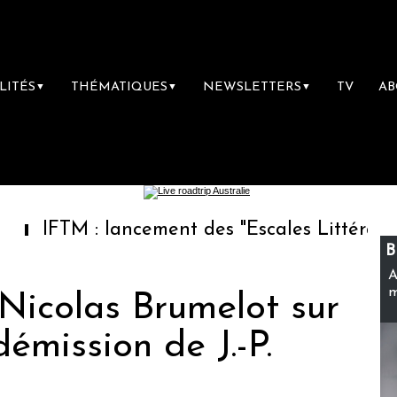
LITÉS
THÉMATIQUES
NEWSLETTERS
TV
A
▼
▼
▼
M : lancement des "Escales Littéraires", la pr
B
A
m
Nicolas Brumelot sur
démission de J.-P.