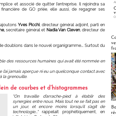
A
lice et associé de quitter l’entreprise. Il rejoindra sa
C
ce financière de GO priée, elle aussi, de regagner ses
v
O
 ajoutons
Yves Picchi
, directeur général adjoint, parti en
he,
secrétaire général et
Nadia Van Cleven
, directeur de
Publi-n
Co
ve
de doublons dans le nouvel organigramme... Surtout du
fr
nsable des ressources humaines qui avait été nommée en
 ne l’ai jamais aperçue ni eu un quelconque contact avec
 la grenouille.
plein de courbes et d’histogrammes
"On travaille d’arrache-pied à établir des
synergies entre nous. Mais tout ne se fait pas en
un jour, et encore moins lorsqu’il s’agit de
Bo
technologie..."
rappelait prophétiquement, en
ré