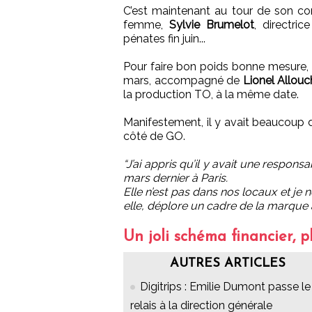
C’est maintenant au tour de son comp
femme,
Sylvie Brumelot
, directri
pénates fin juin...
Pour faire bon poids bonne mesure,
mars, accompagné de
Lionel Allouc
la production TO, à la même date.
Manifestement, il y avait beaucoup 
côté de GO.
“J’ai appris qu’il y avait une respo
mars dernier à Paris.
Elle n’est pas dans nos locaux et je
elle, déplore un cadre de la marque à
Un joli schéma financier, 
AUTRES ARTICLES
Digitrips : Emilie Dumont passe le
relais à la direction générale