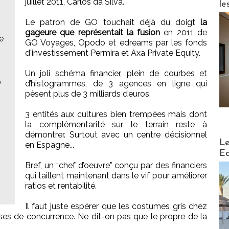
juillet 2011, Carlos da Silva.
le
:
Le patron de GO touchait déjà du doigt
la
gageure que représentait la fusion
en 2011 de
e
GO Voyages, Opodo et edreams par les fonds
d'investissement Permira et Axa Private Equity.
Un joli schéma financier, plein de courbes et
0
d’histogrammes, de 3 agences en ligne qui
pèsent plus de 3 milliards d’euros.
3 entités aux cultures bien trempées mais dont
la complémentarité sur le terrain reste à
démontrer. Surtout avec un centre décisionnel
Distribu
Le
en Espagne...
Ed
Bref, un “chef d’oeuvre” conçu par des financiers
qui taillent maintenant dans le vif pour améliorer
ratios et rentabilité.
Il faut juste espérer que les costumes gris chez
uses de concurrence. Ne dit-on pas que le propre de la