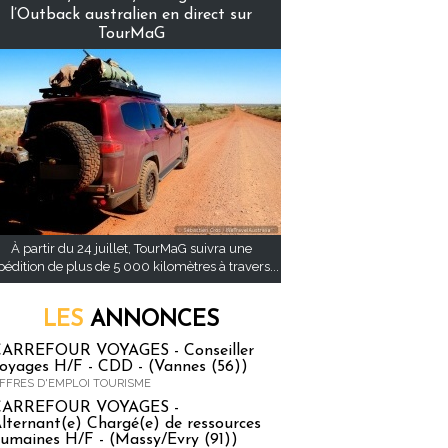
l’Outback australien en direct sur
TourMaG
À partir du 24 juillet, TourMaG suivra une
pédition de plus de 5 000 kilomètres à travers...
LES
ANNONCES
ARREFOUR VOYAGES - Conseiller
oyages H/F - CDD - (Vannes (56))
FFRES D'EMPLOI TOURISME
CARREFOUR VOYAGES -
lternant(e) Chargé(e) de ressources
umaines H/F - (Massy/Evry (91))