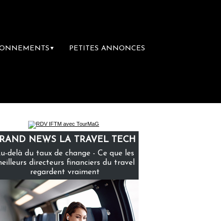
BONNEMENTS
PETITES ANNONCES
▼
emière librairie du voyage
Le groupe Sain
RAND NEWS LA TRAVEL TECH
u-delà du taux de change - Ce que les
eilleurs directeurs financiers du travel
regardent vraiment