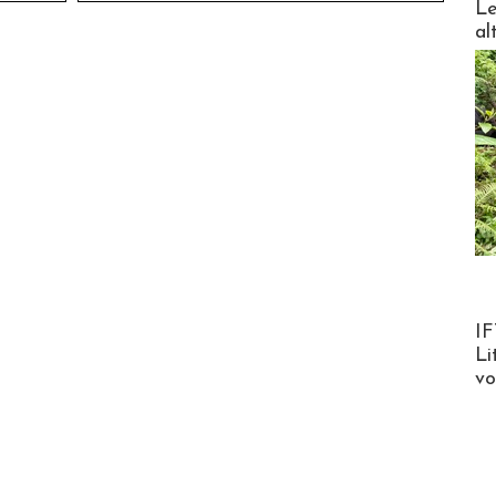
Le
al
Product
IF
Li
v