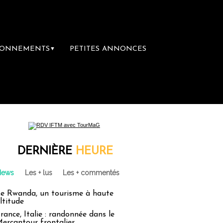
BONNEMENTS
PETITES ANNONCES
▼
e librairie du voyage
Le groupe Sainte-Cla
DERNIÈRE
HEURE
News
Les + lus
Les + commentés
e Rwanda, un tourisme à haute
ltitude
rance, Italie : randonnée dans le
ercantour frontalier