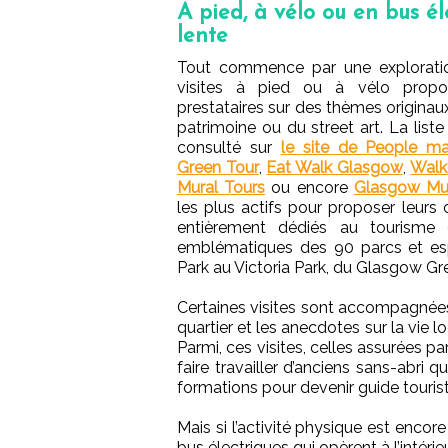
A pied, à vélo ou en bus éle
lente
Tout commence par une exploratio
visites à pied ou à vélo prop
prestataires sur des thèmes originau
patrimoine ou du street art. La list
consulté sur
le site de People m
Green Tour
,
Eat Walk Glasgow
,
Walk
Mural Tours
ou encore
Glasgow Mus
les plus actifs pour proposer leurs 
entièrement dédiés au tourisme d
emblématiques des 90 parcs et espa
Park au Victoria Park, du Glasgow Gr
Certaines visites sont accompagnées 
quartier et les anecdotes sur la vie 
Parmi, ces visites, celles assurées par 
faire travailler d’anciens sans-abri q
formations pour devenir guide tourist
Mais si l’activité physique est enco
bus électriques qui opèrent à l’intéri