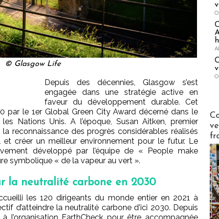
v
O
A
h
A
C
© Glasgow Life
v
O
Depuis des décennies, Glasgow s’est
engagée dans une stratégie active en
faveur du développement durable. Cet
 par le 1er Global Green City Award décerné dans le
Publi-n
Co
es Nations Unis. A l’époque, Susan Aitken, premier
ve
 de la reconnaissance des progrès considérables réalisés
fr
l et créer un meilleur environnement pour le futur. Le
ctivement développé par l’équipe de « People make
re symbolique « de la vapeur au vert ».
 la neutralité carbone en 2030
ccueilli les 120 dirigeants du monde entier en 2021 à
ctif d’atteindre la neutralité carbone d'ici 2030. Depuis
e à l’organisation EarthCheck pour être accompagnée