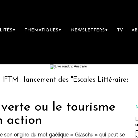
LITÉS
THÉMATIQUES
NEWSLETTERS
TV
A
▼
▼
▼
ncement des "Escales Littéraires", la premièr
 verte ou le tourisme
n action
L
a
F
 son origine du mot gaélique « Glaschu » qui peut se
M