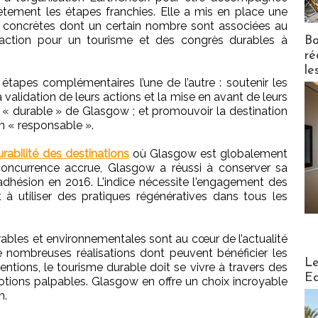
ètement les étapes franchies. Elle a mis en place une
 concrètes dont un certain nombre sont associées au
’action pour un tourisme et des congrès durables à
Bo
ré
le
 étapes complémentaires l’une de l’autre : soutenir les
 validation de leurs actions et la mise en avant de leurs
offre « durable » de Glasgow ; et promouvoir la destination
n « responsable ».
rabilité des destinations
où Glasgow est globalement
concurrence accrue, Glasgow a réussi à conserver sa
adhésion en 2016. L'indice nécessite l'engagement des
t à utiliser des pratiques régénératives dans tous les
rables et environnementales sont au cœur de l’actualité
de nombreuses réalisations dont peuvent bénéficier les
Distribu
Le
entions, le tourisme durable doit se vivre à travers des
Ed
ions palpables. Glasgow en offre un choix incroyable
n.