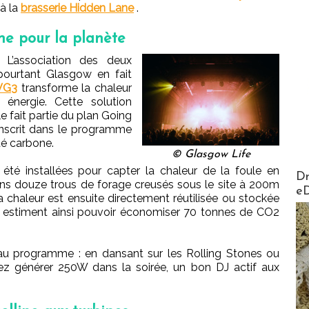
 à la
brasserie Hidden Lane
.
e pour la planète
L’association des deux
pourtant Glasgow en fait
WG3
transforme la chaleur
 énergie. Cette solution
e fait partie du plan Going
’inscrit dans le programme
té carbone.
© Glasgow Life
té installées pour capter la chaleur de la foule en
AirMa
Dr
ans douze trous de forage creusés sous le site à 200m
e
a chaleur est ensuite directement réutilisée ou stockée
ub estiment ainsi pouvoir économiser 70 tonnes de CO2
au programme : en dansant sur les Rolling Stones ou
ez générer 250W dans la soirée, un bon DJ actif aux