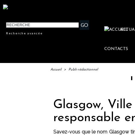
ACTUA
Recherche avancée
CONTACTS
Accueil
>
Publi-rédactionnel
IFTM : la
Glasgow, Ville
responsable e
Savez-vous que le nom Glasgow tire