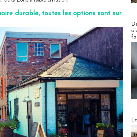
oire durable, toutes les options sont sur
Actus V
De
d’
fo
Webinai
La