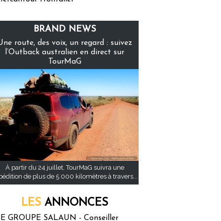
BRAND NEWS
Une route, des voix, un regard : suivez
l’Outback australien en direct sur
TourMaG
À partir du 24 juillet, TourMaG suivra une
pédition de plus de 5 000 kilomètres à travers...
LES
ANNONCES
E GROUPE SALAUN - Conseiller