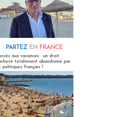
PARTEZ
EN
FRANCE
 en France
accès aux vacances : un droit
achevé totalement abandonné par
s politiques français !