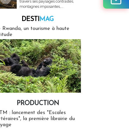
travers ses paysages contrastés,
montagnes imposantes,...
DESTI
MAG
MAG
 Rwanda, un tourisme à haute
titude
PRODUCTION
ion
TM : lancement des "Escales
ttéraires", la première librairie du
oyage