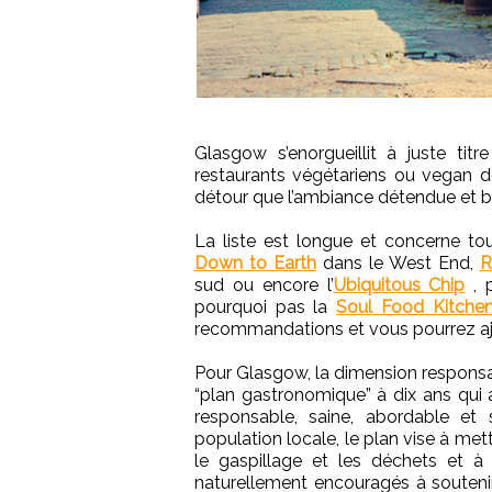
Glasgow s’enorgueillit à juste titr
restaurants végétariens ou vegan d
détour que l’ambiance détendue et b
La liste est longue et concerne tou
Down to Earth
dans le West End,
R
sud ou encore l’
Ubiquitous Chip
, p
pourquoi pas la
Soul Food Kitche
recommandations et vous pourrez aj
Pour Glasgow, la dimension responsabl
“plan gastronomique” à dix ans qui a
responsable, saine, abordable et 
population locale, le plan vise à met
le gaspillage et les déchets et à 
naturellement encouragés à soutenir 