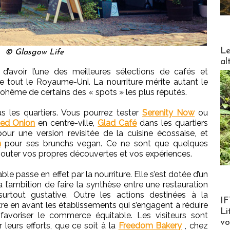
DESTI
Le
© Glasgow Life
al
e d’avoir l’une des meilleures sélections de cafés et
e tout le Royaume-Uni. La nourriture mérite autant le
ohême de certains des « spots » les plus réputés.
s les quartiers. Vous pourrez tester
Serenity Now
ou
ed Onion
en centre-ville,
Glad Café
dans les quartiers
our une version revisitée de la cuisine écossaise, et
n
pour ses brunchs vegan. Ce ne sont que quelques
outer vos propres découvertes et vos expériences.
e passe en effet par la nourriture. Elle s’est dotée d’un
 l’ambition de faire la synthèse entre une restauration
surtout gustative. Outre les actions destinées à la
Product
IF
tre en avant les établissements qui s’engagent à réduire
Li
favoriser le commerce équitable. Les visiteurs sont
v
leurs efforts, que ce soit à la
Freedom Bakery
, chez