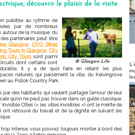
ctrique, découvrir le plaisir de la visite
n paisible au rythme de
osées par de nombreux
x autour de la musique, du
e des partenaires peut être
ake Glasgow
.
OVO Bikes
ing Tours in Glasgow
,
City
ic City Tours
sont parmi
© Glasgow Life
circuits dont certains sont
Partez
L’
urable. Il y a de quoi faire en reliant les plus
in
ces naturels qui parsèment la ville, du Kelvingrove
le
een au Pollok Country Park.
par des habitants qui veulent partager l’amour de leur
locale qu’on ne peut pas trouver dans un guide classique.
Invisible Cities (« les villes invisibles ») ont le mérite de
ui ont retrouvé du travail et de la dignité en suivant les
ique.
re trop intense, vous pouvez toujours monter à bord des
eur de la Zone à faible émission.