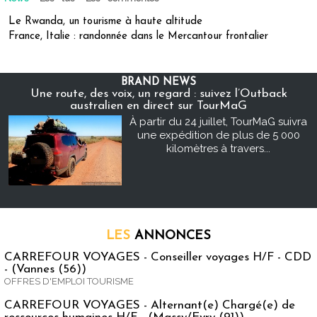
Le Rwanda, un tourisme à haute altitude
France, Italie : randonnée dans le Mercantour frontalier
BRAND NEWS
Une route, des voix, un regard : suivez l’Outback
australien en direct sur TourMaG
À partir du 24 juillet, TourMaG suivra
une expédition de plus de 5 000
kilomètres à travers...
LES
ANNONCES
CARREFOUR VOYAGES - Conseiller voyages H/F - CDD
- (Vannes (56))
OFFRES D'EMPLOI TOURISME
CARREFOUR VOYAGES - Alternant(e) Chargé(e) de