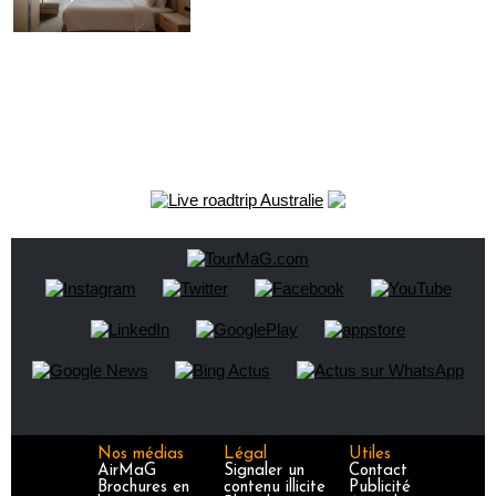
Nos médias
Légal
Utiles
AirMaG
Signaler un
Contact
Brochures en
contenu illicite
Publicité