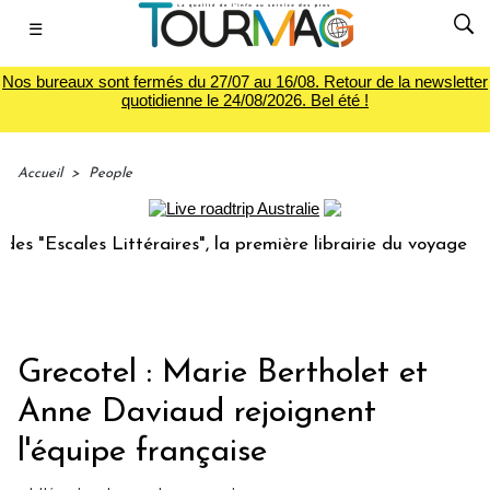
☰
Nos bureaux sont fermés du 27/07 au 16/08. Retour de la newsletter
quotidienne le 24/08/2026. Bel été !
Accueil
>
People
Escales Littéraires", la première librairie du voyage
Le 
Grecotel : Marie Bertholet et
Anne Daviaud rejoignent
l'équipe française