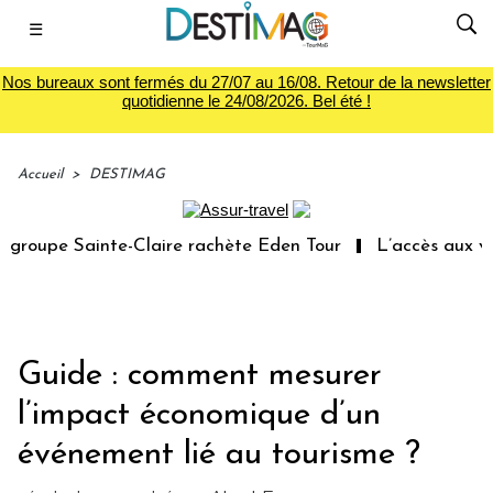
☰
Nos bureaux sont fermés du 27/07 au 16/08. Retour de la newsletter
quotidienne le 24/08/2026. Bel été !
Accueil
>
DESTIMAG
roupe Sainte-Claire rachète Eden Tour
L’accès aux vaca
Guide : comment mesurer
l’impact économique d’un
événement lié au tourisme ?