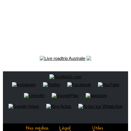
Nos médias
Légal
Utiles