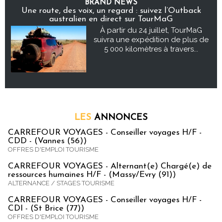
BRAND NEWS
Une route, des voix, un regard : suivez l’Outback
australien en direct sur TourMaG
À partir du 24 juillet, TourMaG
suivra une expédition de plus de
5 000 kilomètres à travers...
LES
ANNONCES
CARREFOUR VOYAGES - Conseiller voyages H/F -
CDD - (Vannes (56))
OFFRES D'EMPLOI TOURISME
CARREFOUR VOYAGES - Alternant(e) Chargé(e) de
ressources humaines H/F - (Massy/Evry (91))
ALTERNANCE / STAGES TOURISME
CARREFOUR VOYAGES - Conseiller voyages H/F -
CDI - (St Brice (77))
OFFRES D'EMPLOI TOURISME