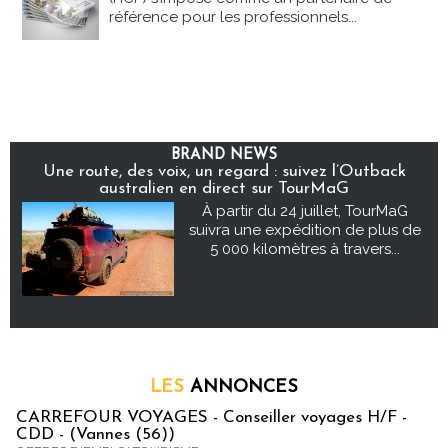
référence pour les professionnels...
BRAND NEWS
Une route, des voix, un regard : suivez l’Outback
australien en direct sur TourMaG
À partir du 24 juillet, TourMaG
suivra une expédition de plus de
5 000 kilomètres à travers...
LES
ANNONCES
CARREFOUR VOYAGES - Conseiller voyages H/F -
CDD - (Vannes (56))