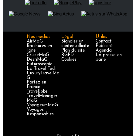
Nos médias
Légal
Utiles
AirMaG
Signaler un
Contact
Brochures en
contenu illicite
Publicité
ligne
Plan du site
Agenda
CruiseMaG
RGPD
La presse en
DestiMaG
Cookies
parle
Futuroscopie
La Travel Tech
LuxuryTravelMa
G
Partez en
France
TravelJobs
TravelManager
MaG
VoyageursMaG
Voyages
Responsables