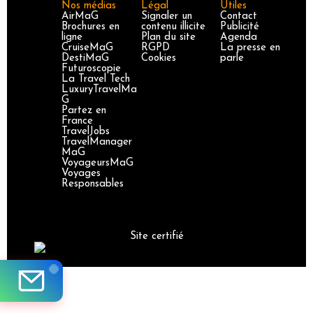
Nos médias
Légal
Utiles
AirMaG
Signaler un
Contact
Brochures en
contenu illicite
Publicité
ligne
Plan du site
Agenda
CruiseMaG
RGPD
La presse en
DestiMaG
Cookies
parle
Futuroscopie
La Travel Tech
LuxuryTravelMa
G
Partez en
France
TravelJobs
TravelManager
MaG
VoyageursMaG
Voyages
Responsables
Site certifié