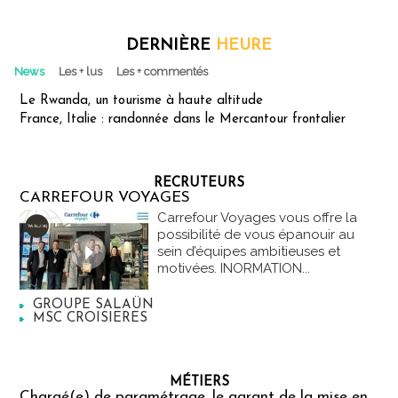
DERNIÈRE
HEURE
News
Les + lus
Les + commentés
Le Rwanda, un tourisme à haute altitude
France, Italie : randonnée dans le Mercantour frontalier
RECRUTEURS
CARREFOUR VOYAGES
Carrefour Voyages vous offre la
possibilité de vous épanouir au
sein d’équipes ambitieuses et
motivées. INORMATION...
GROUPE SALAÜN
MSC CROISIERES
MÉTIERS
Chargé(e) de paramétrage, le garant de la mise en