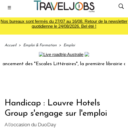
☰
Nos bureaux sont fermés du 27/07 au 16/08. Retour de la newsletter
quotidienne le 24/08/2026. Bel été !
Accueil
>
Emploi & Formation
>
Emploi
ment des "Escales Littéraires", la première librairie du voy
Handicap : Louvre Hotels
Group s'engage sur l'emploi
A l'occasion du DuoDay