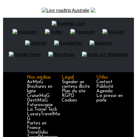
Nos médias
Légal
Utiles
AirMaG
Signaler un
Contact
Brochures en
contenu illicite
Publicité
ligne
Plan du site
Agenda
CruiseMaG
RGPD
La presse en
DestiMaG
Cookies
parle
Futuroscopie
La Travel Tech
LuxuryTravelMa
G
Partez en
France
TravelJobs