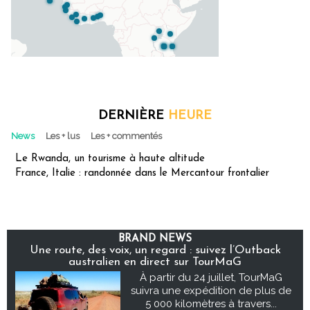
DERNIÈRE
HEURE
News
Les + lus
Les + commentés
Le Rwanda, un tourisme à haute altitude
France, Italie : randonnée dans le Mercantour frontalier
BRAND NEWS
Une route, des voix, un regard : suivez l’Outback
australien en direct sur TourMaG
À partir du 24 juillet, TourMaG
suivra une expédition de plus de
5 000 kilomètres à travers...