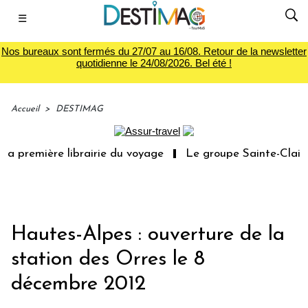
☰
Nos bureaux sont fermés du 27/07 au 16/08. Retour de la newsletter
quotidienne le 24/08/2026. Bel été !
Accueil
>
DESTIMAG
a première librairie du voyage
Le groupe Sainte-Claire 
Hautes-Alpes : ouverture de la
station des Orres le 8
décembre 2012