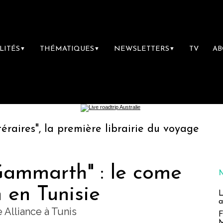
LITÉS
THÉMATIQUES
NEWSLETTERS
TV
A
▼
▼
▼
 première librairie du voyage
Le groupe S
Gammarth" : le come
 en Tunisie
L
a
 Alliance à Tunis
F
M