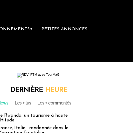
BONNEMENTS
PETITES ANNONCES
▼
ainte-Claire rachète Eden Tour
L’accès au
DERNIÈRE
HEURE
News
Les + lus
Les + commentés
e Rwanda, un tourisme à haute
ltitude
rance, Italie : randonnée dans le
ercantour frontalier