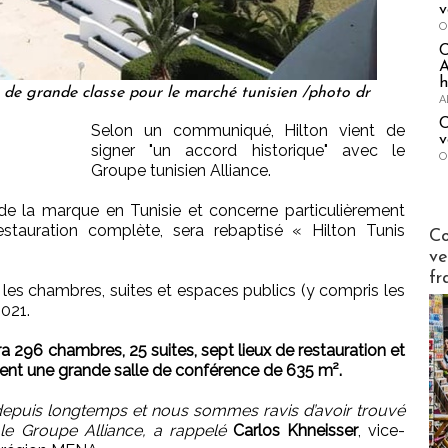
v
O
A
h
 de grande classe pour le marché tunisien /photo dr
A
C
Selon un communiqué, Hilton vient de
v
signer "un accord historique" avec le
O
Groupe tunisien Alliance.
 de la marque en Tunisie et concerne particulièrement
Publi-n
estauration complète, sera rebaptisé « Hilton Tunis
Co
ve
fr
les chambres, suites et espaces publics (y compris les
2021.
ira 296 chambres, 25 suites, sept lieux de restauration et
ent une grande salle de conférence de 635 m².
t depuis longtemps et nous sommes ravis d’avoir trouvé
c le Groupe Alliance, a rappelé
Carlos Khneisser
, vice-