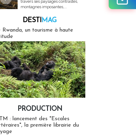
travers ses paysages contrastés,
montagnes imposantes,...
DESTI
MAG
MAG
 Rwanda, un tourisme à haute
titude
PRODUCTION
ion
TM : lancement des "Escales
ttéraires", la première librairie du
oyage