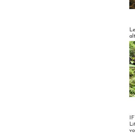
DESTI
Le
al
Product
IF
Li
v