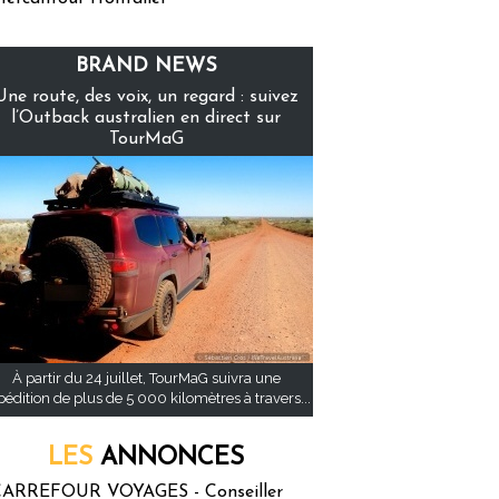
BRAND NEWS
Une route, des voix, un regard : suivez
l’Outback australien en direct sur
TourMaG
À partir du 24 juillet, TourMaG suivra une
pédition de plus de 5 000 kilomètres à travers...
LES
ANNONCES
ARREFOUR VOYAGES - Conseiller