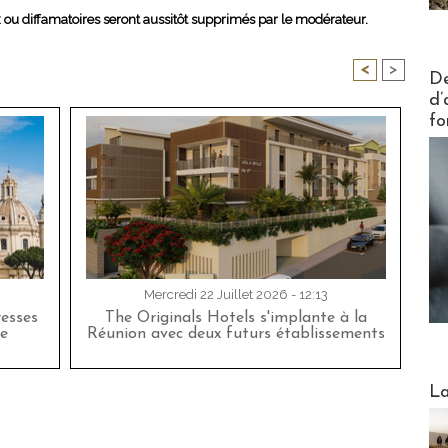
x ou diffamatoires seront aussitôt supprimés par le modérateur.
<
>
Actus V
De
d’
fo
Mercredi 22 Juillet 2026 - 12:13
esses
The Originals Hotels s'implante à la
e
Réunion avec deux futurs établissements
Webinai
La