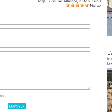
Tags
:
Groupe Alliance
,
hilton
,
Tunis
Notez
Partez
L’
in
le
res