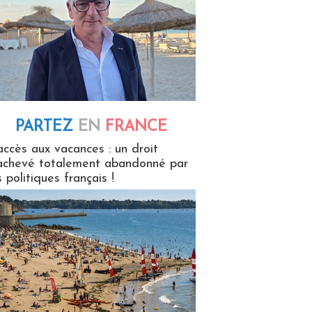
PARTEZ
EN
FRANCE
 en France
accès aux vacances : un droit
achevé totalement abandonné par
s politiques français !