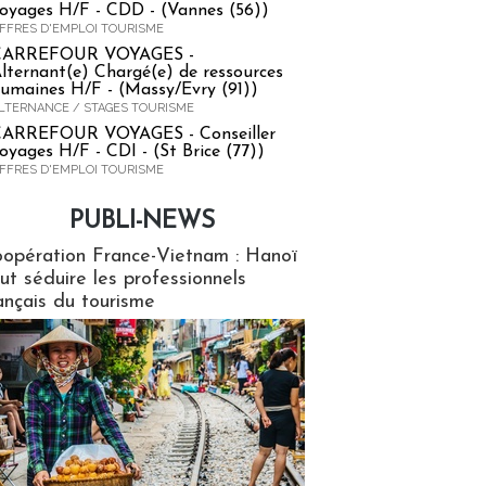
oyages H/F - CDD - (Vannes (56))
FFRES D'EMPLOI TOURISME
CARREFOUR VOYAGES -
lternant(e) Chargé(e) de ressources
umaines H/F - (Massy/Evry (91))
LTERNANCE / STAGES TOURISME
ARREFOUR VOYAGES - Conseiller
oyages H/F - CDI - (St Brice (77))
FFRES D'EMPLOI TOURISME
PUBLI-NEWS
ews
opération France-Vietnam : Hanoï
ut séduire les professionnels
ançais du tourisme