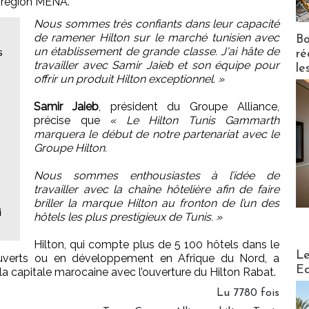
 région MENA.
Nous sommes très confiants dans leur capacité
de ramener Hilton sur le marché tunisien avec
Bo
s
un établissement de grande classe. J'ai hâte de
ré
travailler avec Samir Jaieb et son équipe pour
le
offrir un produit Hilton exceptionnel. »
Samir Jaieb
, président du Groupe Alliance,
précise que
« Le Hilton Tunis Gammarth
marquera le début de notre partenariat avec le
Groupe Hilton.
Nous sommes enthousiastes à l’idée de
travailler avec la chaîne hôtelière afin de faire
briller la marque Hilton au fronton de l’un des
i
hôtels les plus prestigieux de Tunis. »
Hilton, qui compte plus de 5 100 hôtels dans le
Distribu
Le
uverts ou en développement en Afrique du Nord, a
Ed
 capitale marocaine avec l’ouverture du Hilton Rabat.
Lu 7780 fois