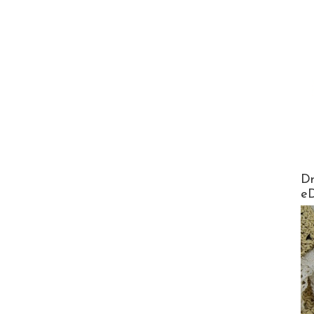
AirMa
Dr
e