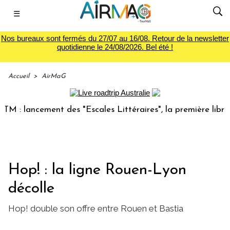
☰
Nos bureaux sont fermés du 27/07 au 16/08. Retour de la newsletter
quotidienne le 24/08/2026. Bel été !
Accueil
>
AirMaG
 lancement des "Escales Littéraires", la première librairie 
Hop! : la ligne Rouen-Lyon
décolle
Hop! double son offre entre Rouen et Bastia