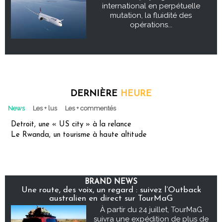
international en perpétuelle
mutation, la fluidité des
opérations...
DERNIÈRE
HEURE
News
Les + lus
Les + commentés
Detroit, une « US city » à la relance
Le Rwanda, un tourisme à haute altitude
BRAND NEWS
Une route, des voix, un regard : suivez l’Outback
australien en direct sur TourMaG
À partir du 24 juillet, TourMaG
suivra une expédition de plus de