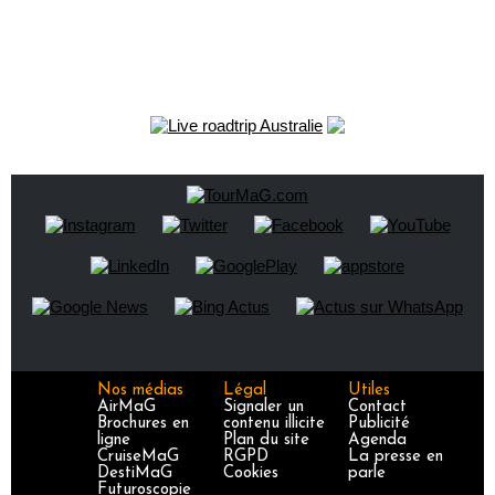
Nos médias
Légal
Utiles
AirMaG
Signaler un
Contact
Brochures en
contenu illicite
Publicité
ligne
Plan du site
Agenda
CruiseMaG
RGPD
La presse en
DestiMaG
Cookies
parle
Futuroscopie