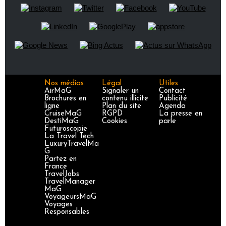
Nos médias
Légal
Utiles
AirMaG
Signaler un
Contact
Brochures en
contenu illicite
Publicité
ligne
Plan du site
Agenda
CruiseMaG
RGPD
La presse en
DestiMaG
Cookies
parle
Futuroscopie
La Travel Tech
LuxuryTravelMa
G
Partez en
France
TravelJobs
TravelManager
MaG
VoyageursMaG
Voyages
Responsables