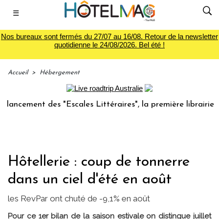
☰
Nos bureaux sont fermés du 27/07 au 16/08. Retour de la newsletter
quotidienne le 24/08/2026. Bel été !
Accueil
>
Hébergement
cement des "Escales Littéraires", la première librairie du v
Hôtellerie : coup de tonnerre
dans un ciel d'été en août
les RevPar ont chuté de -9,1% en août
Pour ce 1er bilan de la saison estivale on distingue juillet