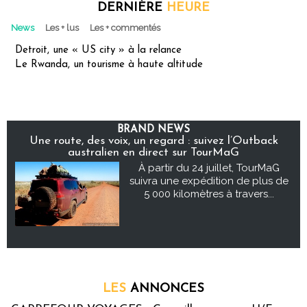
DERNIÈRE
HEURE
News
Les + lus
Les + commentés
Detroit, une « US city » à la relance
Le Rwanda, un tourisme à haute altitude
BRAND NEWS
Une route, des voix, un regard : suivez l’Outback
australien en direct sur TourMaG
À partir du 24 juillet, TourMaG
suivra une expédition de plus de
5 000 kilomètres à travers...
LES
ANNONCES