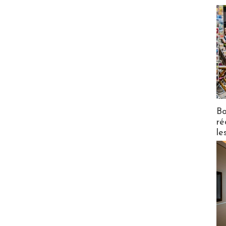
Bo
ré
le