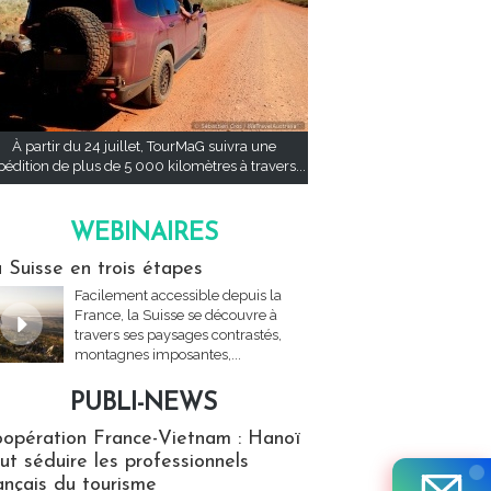
À partir du 24 juillet, TourMaG suivra une
pédition de plus de 5 000 kilomètres à travers...
WEBINAIRES
res
 Suisse en trois étapes
Facilement accessible depuis la
France, la Suisse se découvre à
travers ses paysages contrastés,
montagnes imposantes,...
PUBLI-NEWS
ews
opération France-Vietnam : Hanoï
ut séduire les professionnels
ançais du tourisme