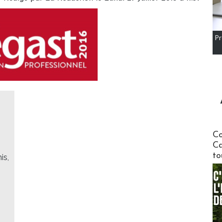
Pr
Communi
Co
Ca
to
is,
: