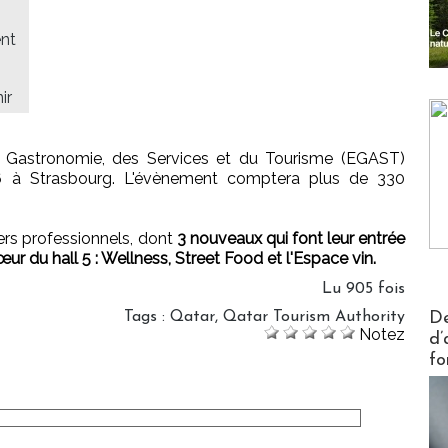
ent
ir
a Gastronomie, des Services et du Tourisme (EGAST)
16 à Strasbourg. L'évènement comptera plus de 330
vers professionnels, dont
3 nouveaux qui font leur entrée
ur du hall 5 : Wellness, Street Food et l'Espace vin.
Lu 905 fois
Actus V
Tags
:
Qatar
,
Qatar Tourism Authority
De
Notez
d’
fo