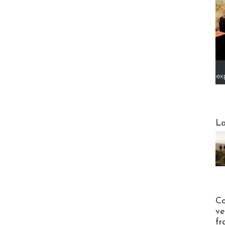
ex
Webinai
La
Publi-n
Co
ve
fr