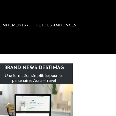
BONNEMENTS
PETITES ANNONCES
▼
nte-Claire rachète Eden Tour
L’accès aux 
BRAND NEWS DESTIMAG
Une formation simplifiée pour les
partenaires Assur-Travel