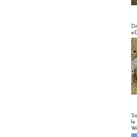
AirMa
Dr
e
Cruise
Sa
le
Wo