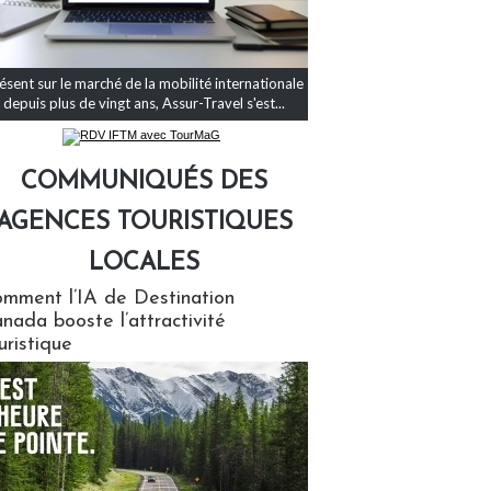
ésent sur le marché de la mobilité internationale
depuis plus de vingt ans, Assur-Travel s'est...
COMMUNIQUÉS DES
AGENCES TOURISTIQUES
LOCALES
qués des agences touristiques locales
mment l’IA de Destination
nada booste l’attractivité
uristique