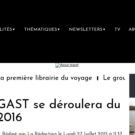
LITÉS
THÉMATIQUES
NEWSLETTERS
TV
A
▼
▼
▼
remière librairie du voyage
Le groupe Sai
'EGAST se déroulera du
2016
Rédigé par
La Rédaction
le Lundi 27 Juillet 2015 à 11:37