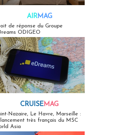
AIR
MAG
G
oit de réponse du Groupe
Dreams ODIGEO
CRUISE
MAG
MaG
int-Nazaire, Le Havre, Marseille :
 lancement très français du MSC
rld Asia