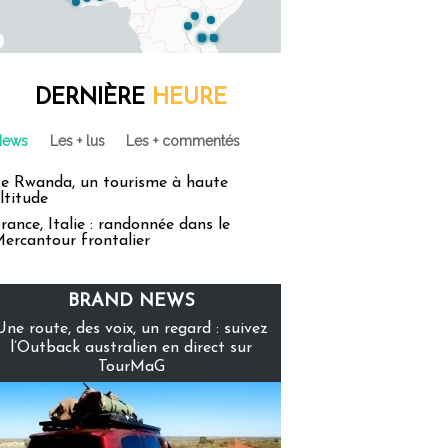
DERNIÈRE
HEURE
News
Les + lus
Les + commentés
e Rwanda, un tourisme à haute
ltitude
rance, Italie : randonnée dans le
ercantour frontalier
BRAND NEWS
Une route, des voix, un regard : suivez
l’Outback australien en direct sur
TourMaG